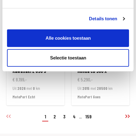
MotoPort Rockanje
MotoPort Echt
Details tonen
Alle cookies toestaan
Selectie toestaan
Kawasaki
Z 650 S
Honda
CB 500 X
€ 8.199,-
€ 5.290,-
Uit
2026
met
0
km
Uit
2015
met
28500
km
MotoPort Echt
MotoPort Goes
1
2
3
4
..
159