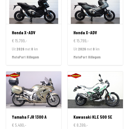
Honda
X-ADV
Honda
X-ADV
€ 15.799,-
€ 15.799,-
Uit
2026
met
0
km
Uit
2026
met
0
km
MotoPort Hillegom
MotoPort Hillegom
Yamaha
FJR 1300 A
Kawasaki
KLE 500 SE
€ 5.490,-
€ 8.399,-