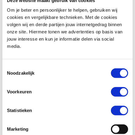
Deze website maakt gebruik van cookies
Om je beter en persoonlijker te helpen, gebruiken wij
cookies en vergelijkbare technieken. Met de cookies
volgen wij en derde partijen jouw internetgedrag binnen
Suzuki
SV 650 ABS
Honda
CRF 1100 AFRICA TWIN
onze site. Hiermee tonen we advertenties op basis van
€ 5.990,-
€ 15.999,-
jouw interesse en kun je informatie delen via social
media.
Uit
2023
met
8185
km
Uit
2021
met
2271
km
MotoPort Zelhem
MotoPort Wormerveer
Toestemmingsselectie
Noodzakelijk
Voorkeuren
Statistieken
BMW
R 1200 R
Kawasaki
Vulcan S
€ 10.490,-
€ 9.999,-
Marketing
Uit
2018
met
26317
km
Uit
2026
met
0
km