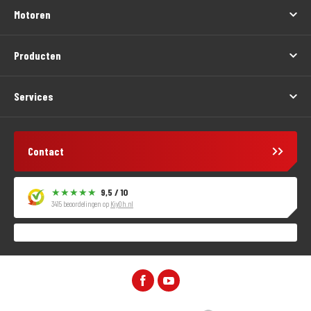
Motoren
Producten
Services
Contact
9,5 / 10
3415 beoordelingen op
KiyOh.nl