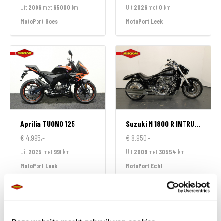
Uit
2006
met
65000
km
Uit
2026
met
0
km
MotoPort Goes
MotoPort Leek
Aprilia
TUONO 125
Suzuki
M 1800 R INTRUDER
€ 4.995,-
€ 8.950,-
Uit
2025
met
991
km
Uit
2009
met
30554
km
MotoPort Leek
MotoPort Echt