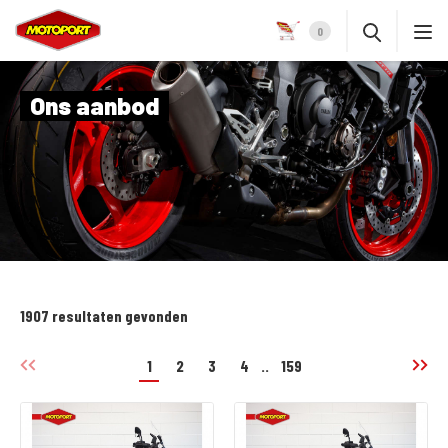
0
Ons aanbod
1907 resultaten gevonden
1
2
3
4
..
159