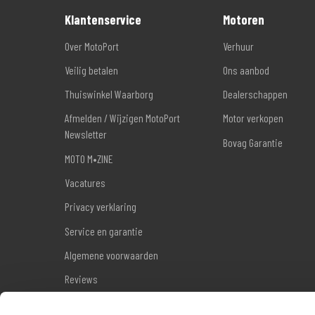
Klantenservice
Motoren
Over MotoPort
Verhuur
Veilig betalen
Ons aanbod
Thuiswinkel Waarborg
Dealerschappen
Afmelden / Wijzigen MotoPort
Motor verkopen
Newsletter
Bovag Garantie
MOTO M•ZINE
Vacatures
Privacy verklaring
Service en garantie
Algemene voorwaarden
Reviews
Sitemap