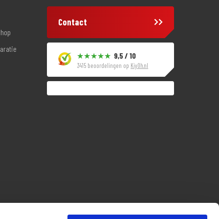
Contact
shop
aratie
9,5 / 10
3415 beoordelingen op
KiyOh.nl