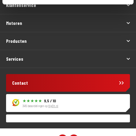
Klantenservice
Motoren
Producten
Services
Contact
9,5 / 10
3415 beoordelingen op
KiyOh.nl