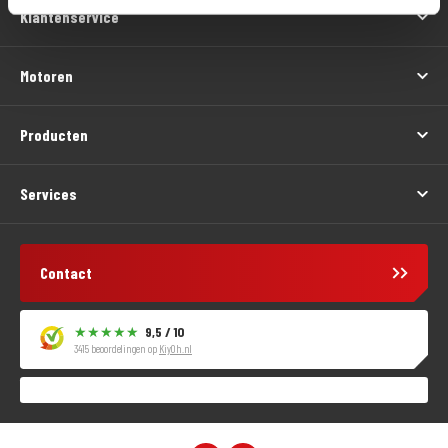
Klantenservice
Motoren
Producten
Services
Contact
9,5 / 10
3415 beoordelingen op
KiyOh.nl