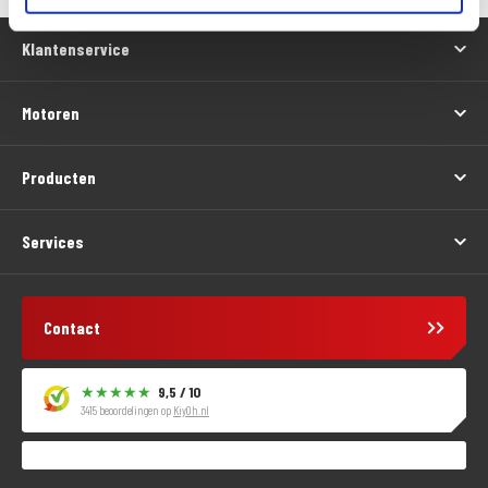
Klantenservice
Motoren
Producten
Services
Contact
9,5 / 10
3415 beoordelingen op
KiyOh.nl