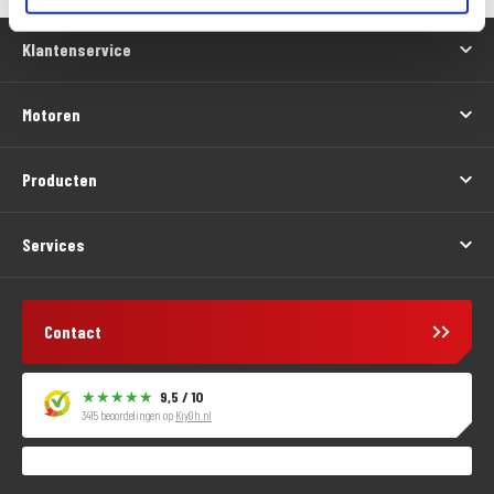
Klantenservice
Motoren
Producten
Services
Contact
9,5 / 10
3415 beoordelingen op
KiyOh.nl