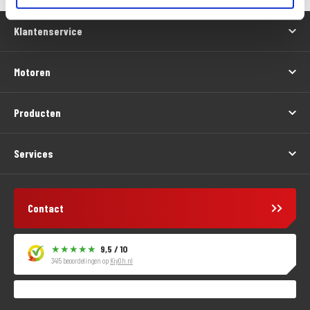
Klantenservice
Motoren
Producten
Services
Contact
9,5 / 10
3415 beoordelingen op
KiyOh.nl