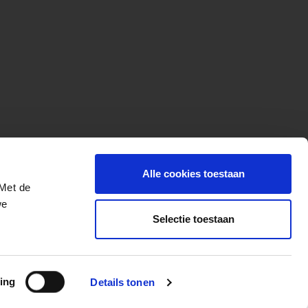
Alle cookies toestaan
 Met de
we
Selectie toestaan
More for your ride
ing
Details tonen