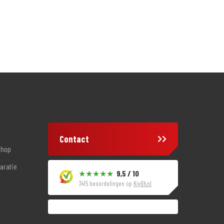
Contact
shop
aratie
9,5 / 10
3415 beoordelingen op
KiyOh.nl