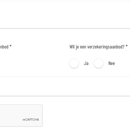
anbod *
Wil je een verzekeringsaanbod? *
e
Ja
Nee