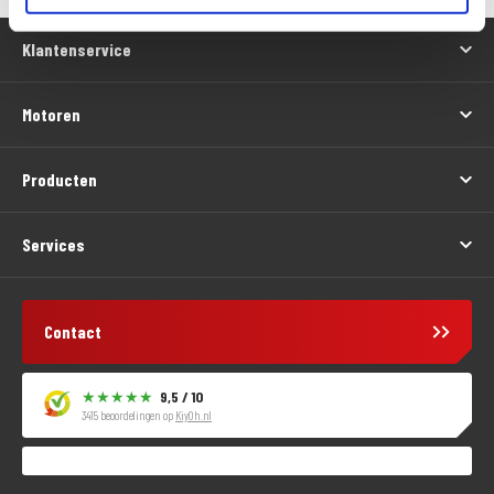
Klantenservice
Motoren
Producten
Services
Contact
9,5 / 10
3415 beoordelingen op
KiyOh.nl