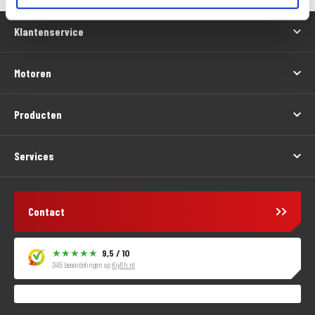
Klantenservice
Motoren
Producten
Services
Contact
9,5 / 10
3415 beoordelingen op
KiyOh.nl