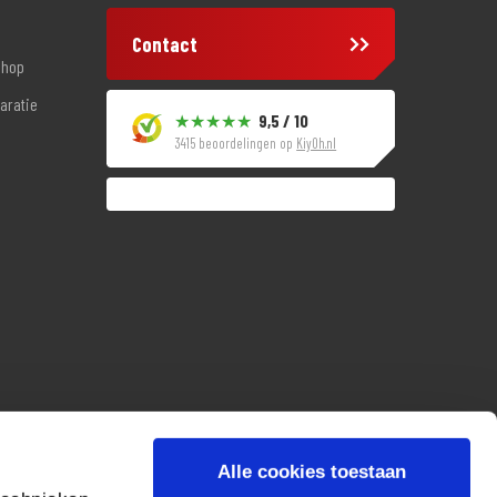
Contact
shop
aratie
9,5 / 10
3415 beoordelingen op
KiyOh.nl
Alle cookies toestaan