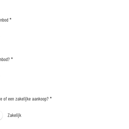
anbod *
e
anbod? *
e
re of een zakelijke aankoop? *
Zakelijk