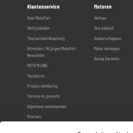
Klantenservice
Motoren
Over MotoPort
Verhuur
Veilig betalen
Ons aanbod
Thuiswinkel Waarborg
Dealerschappen
Afmelden / Wijzigen MotoPort
Motor verkopen
Newsletter
Bovag Garantie
MOTO M•ZINE
Vacatures
Privacy verklaring
Service en garantie
Algemene voorwaarden
Reviews
Sitemap