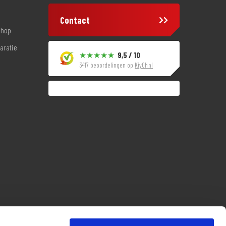
Contact
shop
aratie
9,5 / 10
3417 beoordelingen op
KiyOh.nl