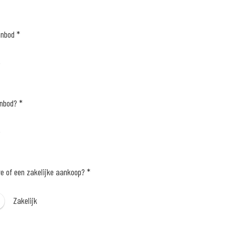
anbod *
e
anbod? *
e
re of een zakelijke aankoop? *
Zakelijk