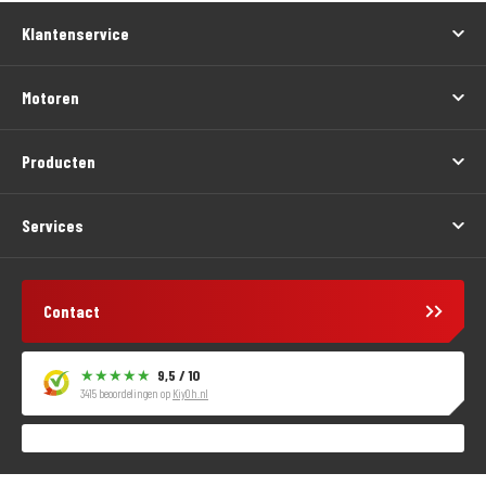
Klantenservice
Motoren
Producten
Services
Contact
9,5 / 10
3415 beoordelingen op
KiyOh.nl