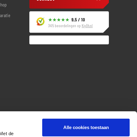
shop
aratie
9,5 / 10
3415 beoordelingen op
KiyOh.nl
Alle cookies toestaan
 Met de