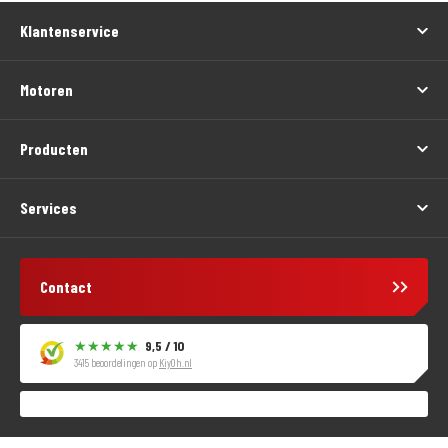
Klantenservice
Motoren
Producten
Services
Contact
9,5 / 10
3415 beoordelingen op
KiyOh.nl