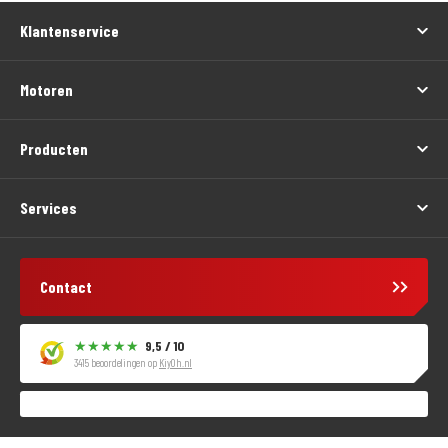
Klantenservice
Motoren
Producten
Services
Contact
9,5 / 10
3415 beoordelingen op
KiyOh.nl