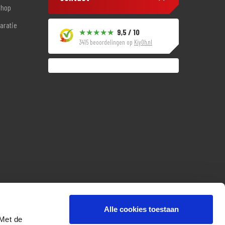
shop
aratie
9,5 / 10
3415 beoordelingen op
KiyOh.nl
Alle cookies toestaan
 Met de