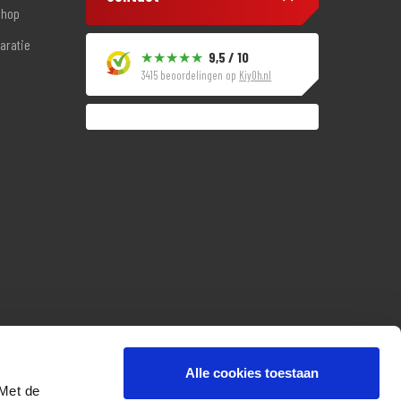
shop
aratie
9,5 / 10
3415 beoordelingen op
KiyOh.nl
Alle cookies toestaan
 Met de