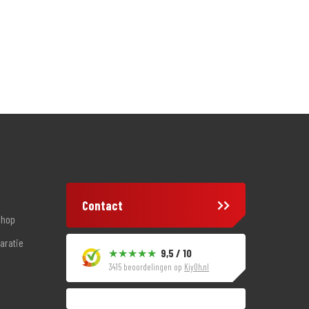
Contact
shop
aratie
9,5 / 10
3415 beoordelingen op
KiyOh.nl