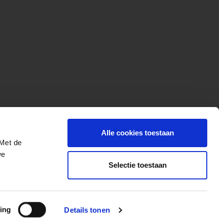
Alle cookies toestaan
 Met de
we
Selectie toestaan
More for your ride
ing
Details tonen