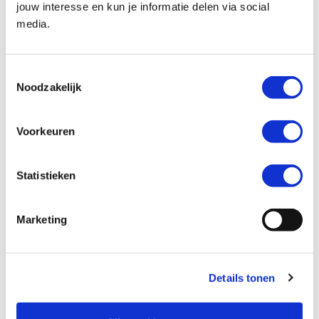
jouw interesse en kun je informatie delen via social
media.
Kenteken *
Toestemmingsselectie
Noodzakelijk
Voorkeuren
Kilometerstand *
Statistieken
Marketing
Ik wil graag *
Mijn motor laten verkopen
Details tonen
Een inruilaanbod ontvangen
Mijn motor laten taxeren