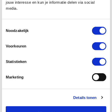
jouw interesse en kun je informatie delen via social
media.
Kenteken *
Toestemmingsselectie
Noodzakelijk
Voorkeuren
Kilometerstand *
Statistieken
Marketing
Ik wil graag *
Mijn motor laten verkopen
Details tonen
Een inruilaanbod ontvangen
Mijn motor laten taxeren