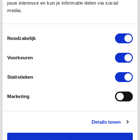
jouw interesse en kun je informatie delen via social
media.
Kenteken *
Toestemmingsselectie
Noodzakelijk
Voorkeuren
Kilometerstand *
Statistieken
Marketing
Ik wil graag *
Mijn motor laten verkopen
Details tonen
Een inruilaanbod ontvangen
Mijn motor laten taxeren