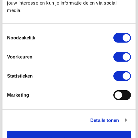
jouw interesse en kun je informatie delen via social
media.
Kenteken *
Toestemmingsselectie
Noodzakelijk
Voorkeuren
Kilometerstand *
Statistieken
Marketing
Ik wil graag *
Mijn motor laten verkopen
Details tonen
Een inruilaanbod ontvangen
Mijn motor laten taxeren