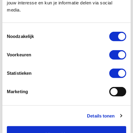
jouw interesse en kun je informatie delen via social
media.
Kenteken *
Toestemmingsselectie
Noodzakelijk
Voorkeuren
Kilometerstand *
Statistieken
Marketing
Ik wil graag *
Mijn motor laten verkopen
Details tonen
Een inruilaanbod ontvangen
Mijn motor laten taxeren