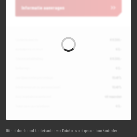
Informatie aanvragen
Contante waarde
€ 8.300,-
Aanbetaling of inruil
€ 0,-
Totale kredietbedrag
€ 8.300,-
Slottermijn
€ 0,-
Jaarlijkse kostenpercentage
10,49%
Debetrentevoet op jaarbasis (vast)
10,49%
Duur kredietovereenkomst
48 maanden
Totaal door jou te betalen
€ 0,-
Dit niet doorlopend kredietaanbod van MotoPort wordt gedaan door Santander