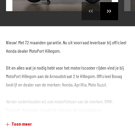
Nieuw! Met 72 maanden garantie. Nu uit voorraad leverbaar bij officieel
Honda dealer MotoPort Hillegom.
Dit en alles wat je nodig hebt voor het motor/scooter rijden vind je bij
MotoPort Hillegom aan de Arnoudstraat 2 te Hillegom. Officieel Bovag
bedrijf en dealer van de merken: Honda, Aprillia, Moto Guzzi.
Verder onderhouden wij ook motorfietsen van de merken: BMW,
Triumph, Kawasaki, Suzuki en Yamaha. De reparaties en
onderhoudsbeurten worden volgens fabrieksspecificaties uitgevoerd
Toon meer
door daarvoor gekwalificeerd personeel dat jaarlijks bijscholing krijgt