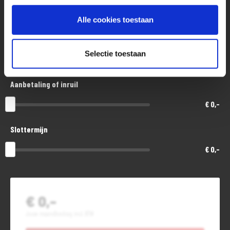
€ 8.300,-
Alle cookies toestaan
Looptijd in maanden
Selectie toestaan
48
Aanbetaling of inruil
€ 0,-
Slottermijn
€ 0,-
€ 0,-
Jouw maandbedrag incl. BTW