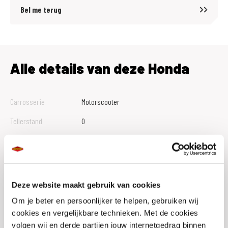
Bel me terug
Alle details van deze Honda
Carrosserie
Motorscooter
Tellerstand
0
Btw Marge
B
Bouwjaar
2026
Vestiging
Hillegom
Deze website maakt gebruik van cookies
Conditie
Nieuw
Om je beter en persoonlijker te helpen, gebruiken wij
cookies en vergelijkbare technieken. Met de cookies
Rijbewijs type
A2
volgen wij en derde partijen jouw internetgedrag binnen