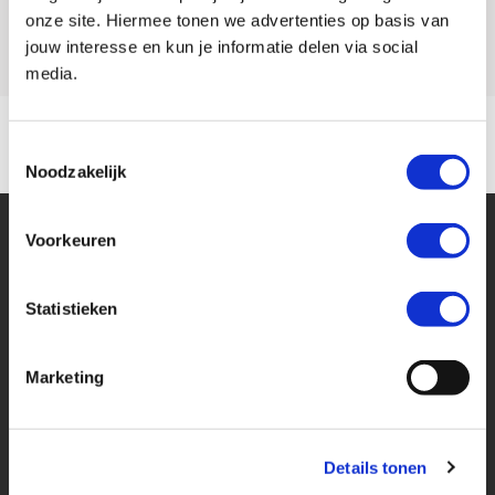
Model
ADV 350
onze site. Hiermee tonen we advertenties op basis van
jouw interesse en kun je informatie delen via social
media.
Toestemmingsselectie
Noodzakelijk
Voorkeuren
Statistieken
Financier deze Honda
Marketing
Eenvoudig, flexibel en verantwoord lenen. Het MotoPort Flexplan.
Details tonen
Aankoopprijs