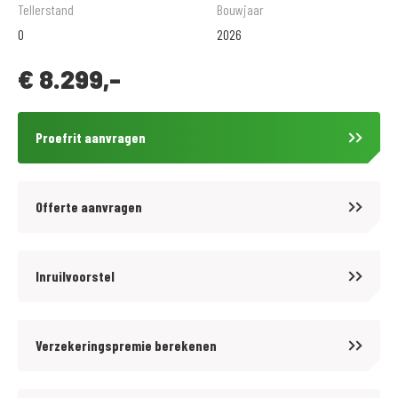
en de beschikking heeft over alle juiste testapparatuur. Op alle
Tellerstand
Bouwjaar
reparaties en al het onderhoud geven wij standaard Bovag garantie.
0
2026
€
8.299,-
Kijk voor meer informatie op www.motoporthillegom.nl
of volg ons op Facebook: www.facebook.com/motoporthillegom
Proefrit aanvragen
Proefrit & Reservering
Wilt u een proefrit maken? Dat kan bij serieuze interesse! Let op: een
afspraak voor een proefrit geen reservering van de motor.
Offerte aanvragen
Reserveren: Een motor reserveren wij alleen na het aangaan van een
koopovereenkomst en een aanbetaling van 10% van het aankoopbedrag.
Inruilvoorstel
Zekerheid: Mochten er tijdens de proefrit gebreken naar voren komen
die wij niet binnen een redelijke termijn kunnen herstellen? Dan kunt u
Verzekeringspremie berekenen
de koop ontbinden en storten wij uw aanbetaling direct terug.