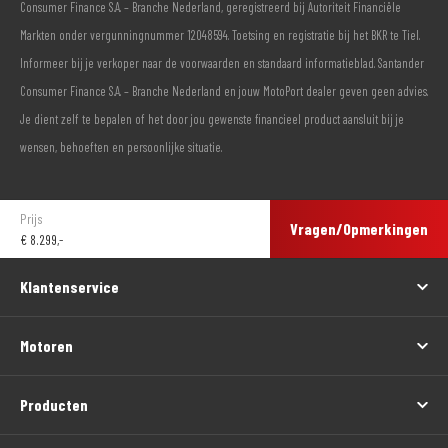
Consumer Finance S.A. – Branche Nederland, geregistreerd bij Autoriteit Financiële
Markten onder vergunningnummer 12048594. Toetsing en registratie bij het BKR te Tiel.
Informeer bij je verkoper naar de voorwaarden en standaard informatieblad. Santander
Consumer Finance S.A. – Branche Nederland en jouw MotoPort dealer geven geen advies.
Je dient zelf te bepalen of het door jou gewenste financieel product aansluit bij je
wensen, behoeften en persoonlijke situatie.
Prijs
Vragen/Opmerkingen
€
8.299,-
Klantenservice
Motoren
Producten