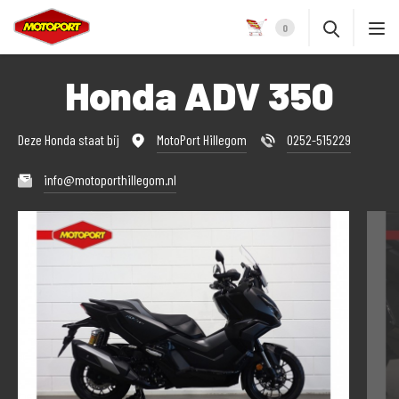
0
Honda ADV 350
Deze Honda staat bij
MotoPort Hillegom
0252-515229
info@motoporthillegom.nl