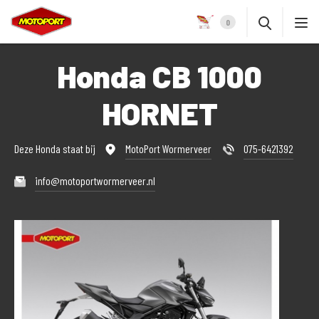
0
Honda CB 1000
HORNET
Deze Honda staat bij
MotoPort Wormerveer
075-6421392
info@motoportwormerveer.nl