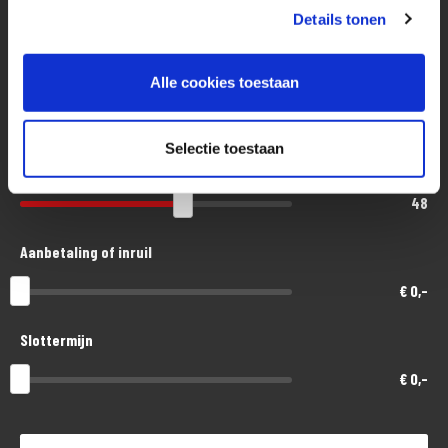
Details tonen
Eenvoudig, flexibel en verantwoord lenen. Het MotoPort Flexplan.
Aankoopprijs
Alle cookies toestaan
€ 11.300,-
Selectie toestaan
Looptijd in maanden
48
Aanbetaling of inruil
€ 0,-
Slottermijn
€ 0,-