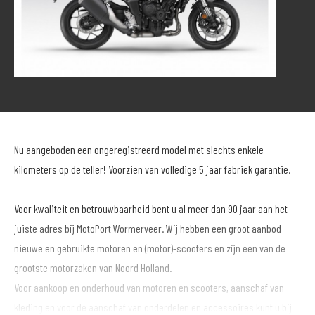
Nu aangeboden een ongeregistreerd model met slechts enkele
kilometers op de teller! Voorzien van volledige 5 jaar fabriek garantie.
Voor kwaliteit en betrouwbaarheid bent u al meer dan 90 jaar aan het
juiste adres bij MotoPort Wormerveer. Wij hebben een groot aanbod
nieuwe en gebruikte motoren en (motor)-scooters en zijn een van de
grootste motorzaken van Noord Holland.
Voor aankoop en onderhoud van motoren en scooters, aanschaf van
kleding en voor de aanschaf van onderdelen en accessoires kunt u bij