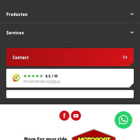
Producten
Services
Contact
9,5 / 10
3415 beoordelingen op
KiyOh.nl
More for your ride