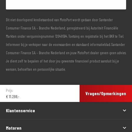
Dit niet doorlopend kredietaanbod van MotoPort wordt gedaan door Santander
Consumer Finance S.A. – Branche Nederland, geregistreerd bij Autoriteit Financiële
Markten onder vergunningnummer 12048594. Toetsing en registratie bij het BKR te Tiel.
Informeer bij je verkoper naar de voorwaarden en standaard informatieblad. Santander
Consumer Finance S.A. – Branche Nederland en jouw MotoPort dealer geven geen advies.
Je dient zelf te bepalen of het door jou gewenste financieel product aansluit bij je
wensen, behoeften en persoonlijke situatie.
Prijs
Vragen/Opmerkingen
€
11.299,-
Klantenservice
Motoren