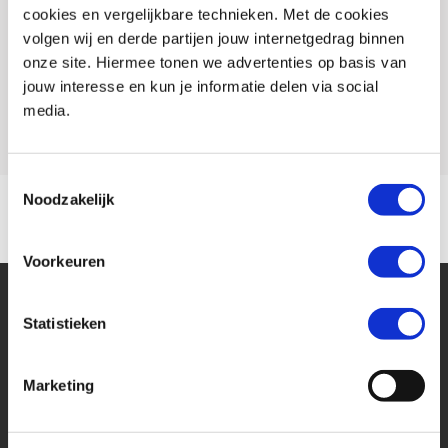
cookies en vergelijkbare technieken. Met de cookies
Conditie
Occasion
volgen wij en derde partijen jouw internetgedrag binnen
onze site. Hiermee tonen we advertenties op basis van
Rijbewijs type
A
jouw interesse en kun je informatie delen via social
Model
CB 1000 HORNET
media.
Toestemmingsselectie
Noodzakelijk
Voorkeuren
Statistieken
Marketing
Financier deze Honda