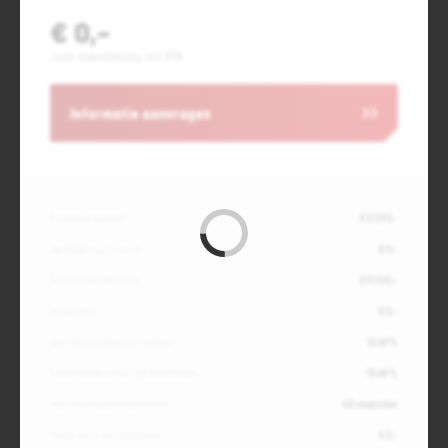
€ 0,-
Jouw maandbedrag incl. BTW
Informatie aanvragen
Contante waarde
€ 11.300,-
Aanbetaling of inruil
€ 0,-
Totale kredietbedrag
€ 11.300,-
Slottermijn
€ 0,-
Jaarlijkse kostenpercentage
10,49%
Debetrentevoet op jaarbasis (vast)
10,49%
Duur kredietovereenkomst
48 maanden
Totaal door jou te betalen
€ 0,-