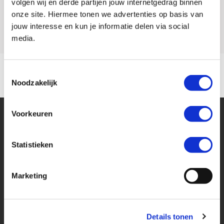
volgen wij en derde partijen jouw internetgedrag binnen
onze site. Hiermee tonen we advertenties op basis van
Model
CB 125
jouw interesse en kun je informatie delen via social
media.
Toestemmingsselectie
Noodzakelijk
Voorkeuren
Statistieken
Financier deze Honda
Marketing
Eenvoudig, flexibel en verantwoord lenen. Het MotoPort Flexplan.
Details tonen