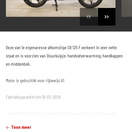
Deze van 1e eigenaresse afkomstige CB 125 F verkeert in zeer nette
staat en is voorzien van Stuurkuipje, handvatverwarming, handkappen
en middenbok.
Motor is gebschikt voor rijbewijs A1
Fabrieksgarantie t/m 10-02-2029
Een proefrit maken is bij intentie tot koop mogelijk en uiteraard bij
droog weer en wegdek.
Toon meer