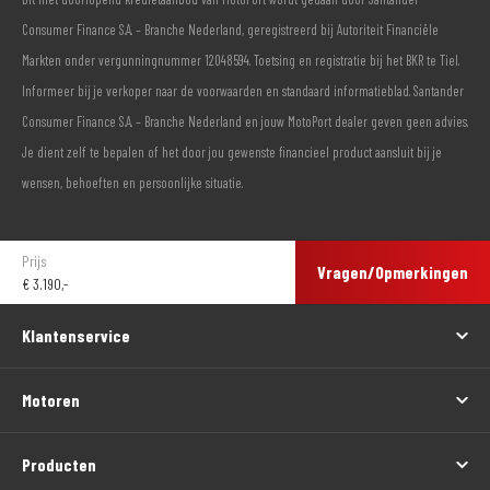
Consumer Finance S.A. – Branche Nederland, geregistreerd bij Autoriteit Financiële
Markten onder vergunningnummer 12048594. Toetsing en registratie bij het BKR te Tiel.
Informeer bij je verkoper naar de voorwaarden en standaard informatieblad. Santander
Consumer Finance S.A. – Branche Nederland en jouw MotoPort dealer geven geen advies.
Je dient zelf te bepalen of het door jou gewenste financieel product aansluit bij je
wensen, behoeften en persoonlijke situatie.
Prijs
Vragen/Opmerkingen
€
3.190,-
Klantenservice
Motoren
Producten