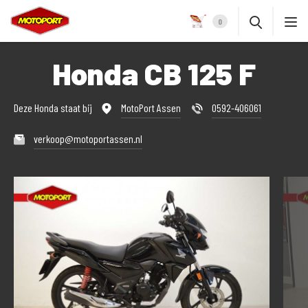
0
Honda CB 125 F
Deze Honda staat bij
MotoPort Assen
0592-406061
verkoop@motoportassen.nl