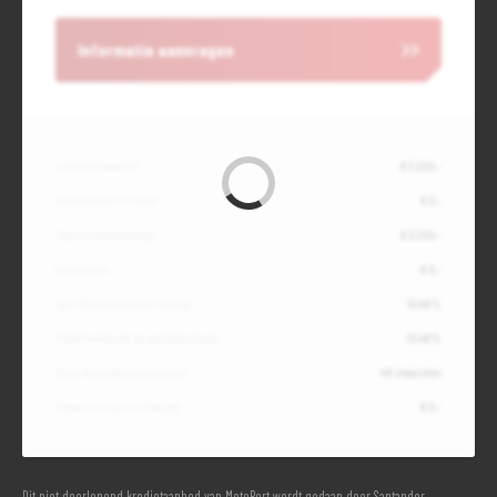
Informatie aanvragen
Contante waarde
€ 3.200,-
Aanbetaling of inruil
€ 0,-
Totale kredietbedrag
€ 3.200,-
Slottermijn
€ 0,-
Jaarlijkse kostenpercentage
10,49%
Debetrentevoet op jaarbasis (vast)
10,49%
Duur kredietovereenkomst
48 maanden
Totaal door jou te betalen
€ 0,-
Dit niet doorlopend kredietaanbod van MotoPort wordt gedaan door Santander