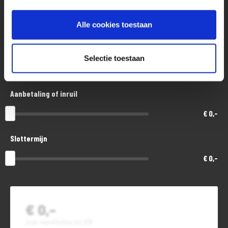
Aankoopprijs
€ 3.200,-
Alle cookies toestaan
Looptijd in maanden
Selectie toestaan
48
Aanbetaling of inruil
€ 0,-
Slottermijn
€ 0,-
€ 0,-
Jouw maandbedrag incl. BTW