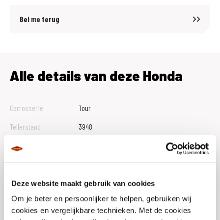
Bel me terug
Alle details van deze Honda
Carrosserie
Tour
Tellerstand
3948
Btw Marge
M
Bouwjaar
2024
Vestiging
Assen
Deze website maakt gebruik van cookies
Om je beter en persoonlijker te helpen, gebruiken wij
Conditie
Occasion
cookies en vergelijkbare technieken. Met de cookies
Rijbewijs type
A1