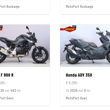
Port Rockanje
MotoPort Rockanje
F 900 R
Honda
ADV 350
490,-
€ 8.299,-
026
met
462
km
Uit
2026
met
0
km
Port Goes
MotoPort Goes