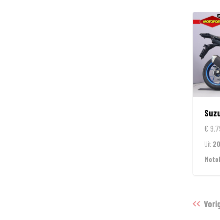
Suzu
€ 9.7
Uit
2
Moto
Vori