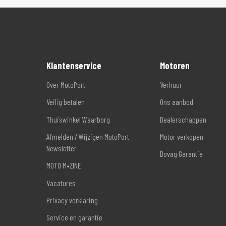
Klantenservice
Motoren
Over MotoPort
Verhuur
Veilig betalen
Ons aanbod
Thuiswinkel Waarborg
Dealerschappen
Afmelden / Wijzigen MotoPort
Motor verkopen
Newsletter
Bovag Garantie
MOTO M•ZINE
Vacatures
Privacy verklaring
Service en garantie