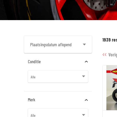
1939 re
Vori
Conditie
Merk