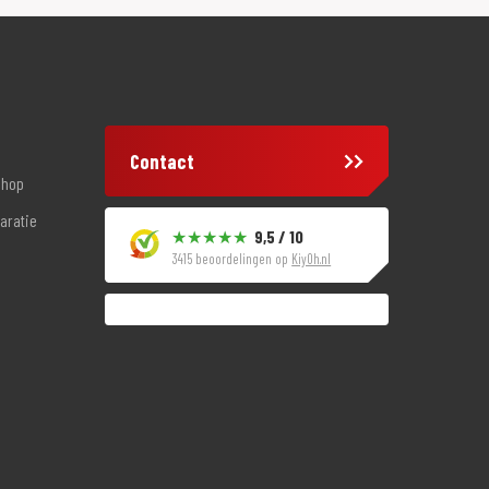
Contact
shop
aratie
9,5 / 10
3415 beoordelingen op
KiyOh.nl