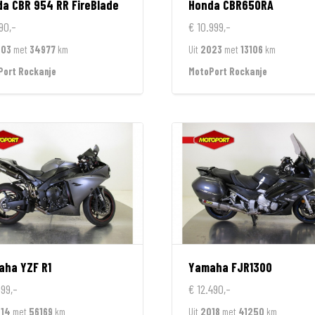
da
CBR 954 RR FireBlade
Honda
CBR650RA
90,-
€ 10.999,-
003
met
34977
km
Uit
2023
met
13106
km
Port Rockanje
MotoPort Rockanje
aha
YZF R1
Yamaha
FJR1300
999,-
€ 12.490,-
14
met
56169
km
Uit
2018
met
41250
km