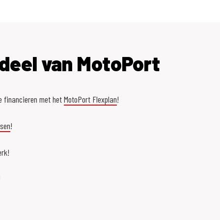
deel van MotoPort
e financieren met het
MotoPort Flexplan
!
asen
!
rk!
!