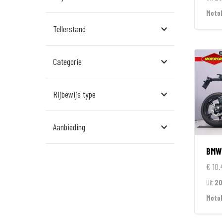
Assen
Moto
Tellerstand
Den Bosch
Echt
Categorie
Goes
Hillegom
Rijbewijs type
Leek
Aanbieding
Leeuwarden
BMW
Rockanje
€ 10.
Veldhoven
Uit
2
Wormerveer
Moto
Zelhem