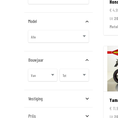
Hon
€ 4.9
Uit
2
Model
Moto
Bouwjaar
Vestiging
Yam
€ 11.
Almere
Prijs
Uit
20