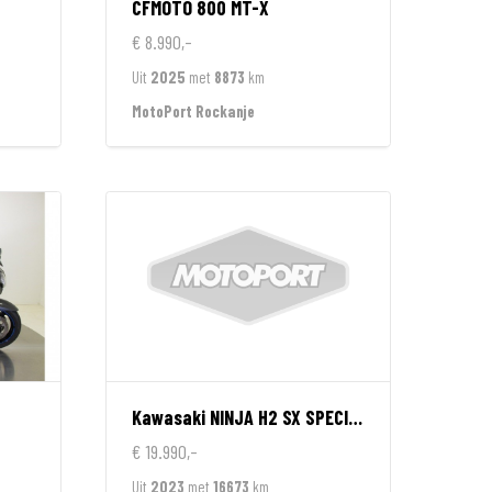
CFMOTO
800 MT-X
€ 8.990,-
Uit
2025
met
8873
km
MotoPort Rockanje
Kawasaki
NINJA H2 SX SPECIAL EDITION
€ 19.990,-
Uit
2023
met
16673
km