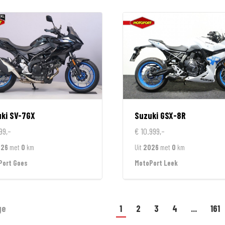
ki
SV-7GX
Suzuki
GSX-8R
99,-
€ 10.999,-
026
met
0
km
Uit
2026
met
0
km
Port Goes
MotoPort Leek
ge
1
2
3
4
...
161