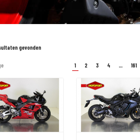
sultaten gevonden
ge
1
2
3
4
...
161