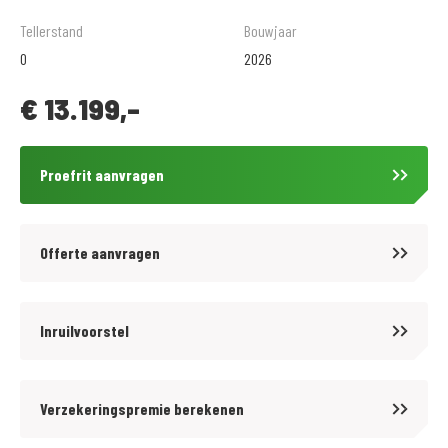
Tellerstand
Bouwjaar
Voor kwaliteit en betrouwbaarheid bent u al meer dan 65 jaar aan het
0
2026
juiste adres bij MotoPort Goes XXL. Wij hebben het grootste aanbod van
€
13.199,-
Zuid-West Nederland in een van de grootste motorzaken van de Benelux!
Voor aankoop en onderhoud van motoren en scooters, aanschaf van
kleding (mega kleding shop van 1500 m2!) en voor de aanschaf van
Proefrit aanvragen
onderdelen en accessoires kunt u bij ons terecht.
De prijzen van onze nieuwe motorfietsen en scooters zijn altijd inclusief
Offerte aanvragen
onvermijdbare kosten. Wij bieden op onze occasions tegen
aantrekkelijke tarieven diverse BOVAG garantiepakketten aan. Informeer
hiervoor bij onze verkoopafdeling.
Inruilvoorstel
Wij zijn officieel dealer van: BMW, Ducati, Harley-Davidson, Honda,
Verzekeringspremie berekenen
Kawasaki, Peugeot, Piaggio, Suzuki, Triumph, Vespa en Yamaha. Inruil
van alle merken en types is bij ons mogelijk.