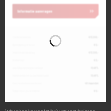
Informatie aanvragen
Contante waarde
€ 13.200,-
Aanbetaling of inruil
€ 0,-
Totale kredietbedrag
€ 13.200,-
Slottermijn
€ 0,-
Jaarlijkse kostenpercentage
10,49%
Debetrentevoet op jaarbasis (vast)
10,49%
Duur kredietovereenkomst
48 maanden
Totaal door jou te betalen
€ 0,-
Dit niet doorlopend kredietaanbod van MotoPort wordt gedaan door Santander