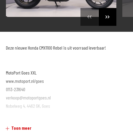
Deze nieuwe Honda CMX1100 Rebel is uit voorraad leverbaar!
MotoPort Goes XXL
www.motoport.nl/goes
0113-231640
verkoop@motoportgoes.nl
Nobelweg 4, 4462 GK, Goes
Voor meer motoren en scooters (400 stuks) zie onze website
Toon meer
https://www.motoport.nl/goes of kom langs!