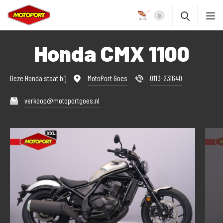
0
Honda CMX 1100
Deze Honda staat bij
MotoPort Goes
0113-231640
verkoop@motoportgoes.nl