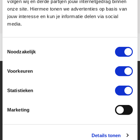
volgen wij en derde partijen jouw internetgedrag binnen
informatie en controleer daarom bij aankoop de zaken die uw
onze site. Hiermee tonen we advertenties op basis van
Model
CMX 1100 REBEL
beslissing zouden kunnen beïnvloeden.
jouw interesse en kun je informatie delen via social
media.
Voordelig en goed verzekeren?
Kijk op onze website voor meer informatie over de MotoPort No Risk
Toestemmingsselectie
verzekeringen (ook als je niet je motor bij ons hebt gekocht).
Noodzakelijk
Voorkeuren
Statistieken
Financier deze Honda
Marketing
Eenvoudig, flexibel en verantwoord lenen. Het MotoPort Flexplan.
Details tonen