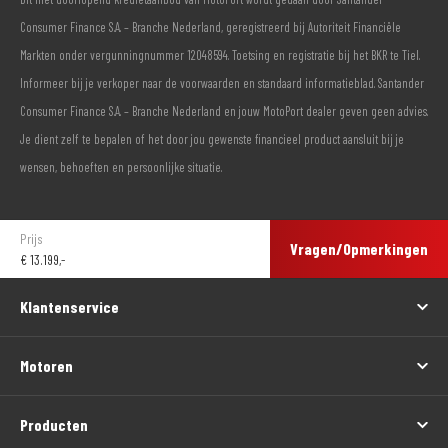
Consumer Finance S.A. – Branche Nederland, geregistreerd bij Autoriteit Financiële
Markten onder vergunningnummer 12048594. Toetsing en registratie bij het BKR te Tiel.
Informeer bij je verkoper naar de voorwaarden en standaard informatieblad. Santander
Consumer Finance S.A. – Branche Nederland en jouw MotoPort dealer geven geen advies.
Je dient zelf te bepalen of het door jou gewenste financieel product aansluit bij je
wensen, behoeften en persoonlijke situatie.
Prijs
Vragen/Opmerkingen
€
13.199,-
Klantenservice
Motoren
Producten