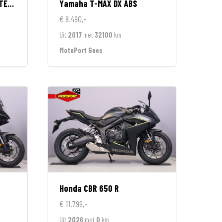
IMITED
Yamaha
T-MAX DX ABS
€ 8.490,-
Uit
2017
met
32100
km
MotoPort Goes
Honda
CBR 650 R
€ 11.799,-
Uit
2026
met
0
km