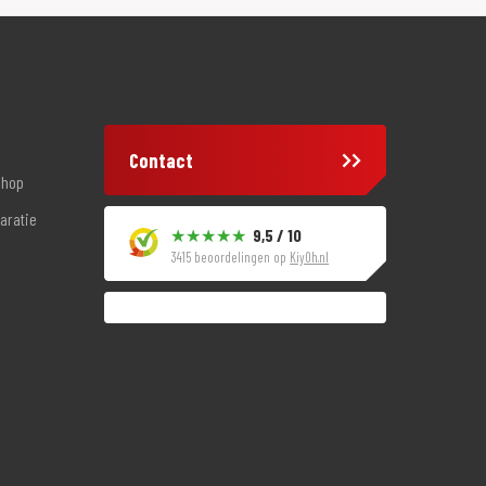
Contact
shop
aratie
9,5 / 10
3415 beoordelingen op
KiyOh.nl