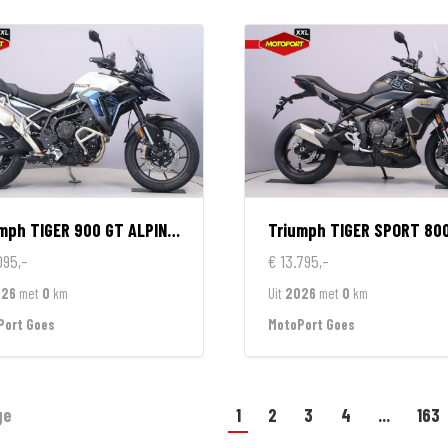
umph
TIGER 900 GT ALPINE EDITION
Triumph
TIGER SPORT 80
095,-
€ 13.795,-
026
met
0
km
Uit
2026
met
0
km
Port Goes
MotoPort Goes
ge
1
2
3
4
...
163