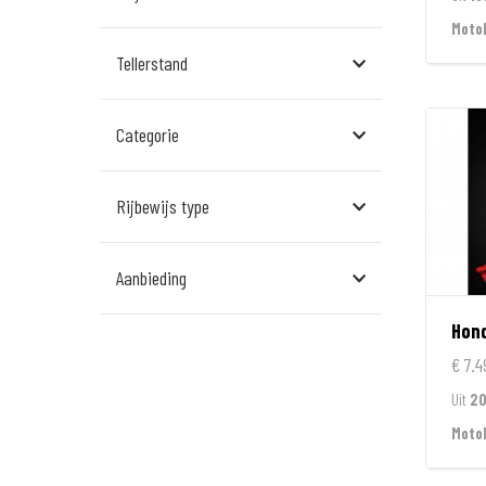
Assen
Moto
Tellerstand
Den Bosch
Echt
Categorie
Goes
Hillegom
Rijbewijs type
Leek
Aanbieding
Leeuwarden
Hon
Rockanje
€ 7.4
Veldhoven
Uit
20
Wormerveer
Moto
Zelhem