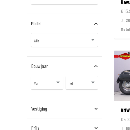
Kaw
€ 13.
Uit
20
Model
Moto
Bouwjaar
Vestiging
BMW
€ 4.9
Almere
Prijs
Uit
19