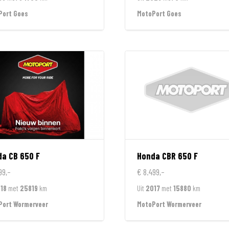
Port Goes
MotoPort Goes
da
CB 650 F
Honda
CBR 650 F
99,-
€ 8.499,-
18
met
25819
km
Uit
2017
met
15880
km
Port Wormerveer
MotoPort Wormerveer