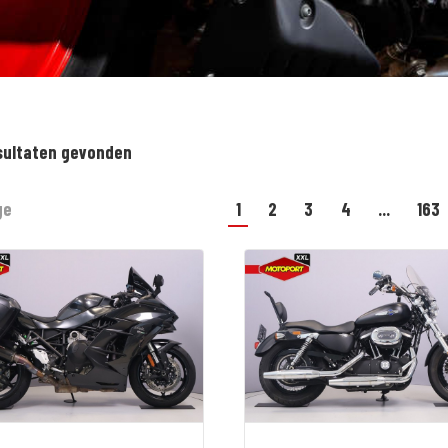
sultaten gevonden
ge
1
2
3
4
...
163