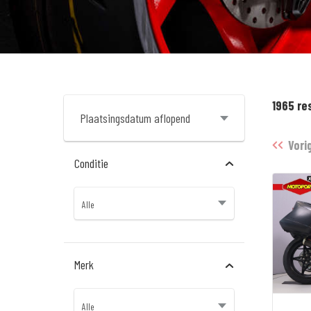
1965 re
Vori
Conditie
Merk