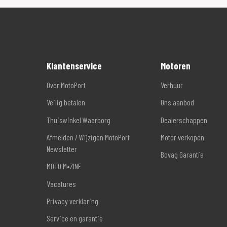
Klantenservice
Motoren
Over MotoPort
Verhuur
Veilig betalen
Ons aanbod
Thuiswinkel Waarborg
Dealerschappen
Afmelden / Wijzigen MotoPort
Motor verkopen
Newsletter
Bovag Garantie
MOTO M•ZINE
Vacatures
Privacy verklaring
Service en garantie