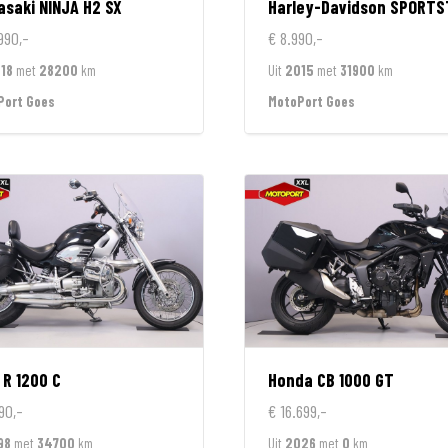
asaki
NINJA H2 SX
Harley-Davidson
SPORTSTER 1200 CUSTOM L
990,-
€ 8.990,-
18
met
28200
km
Uit
2015
met
31900
km
Port Goes
MotoPort Goes
R 1200 C
Honda
CB 1000 GT
90,-
€ 16.699,-
98
met
34700
km
Uit
2026
met
0
km