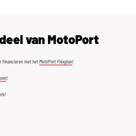
deel van MotoPort
e financieren met het
MotoPort Flexplan
!
asen
!
rk!
!