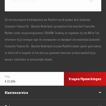
Totaal door jou te betalen
€ 0,-
Dit niet doorlopend kredietaanbod van MotoPort wordt gedaan door Santander
Consumer Finance S.A. – Branche Nederland, geregistreerd bij Autoriteit Financiële
Markten onder vergunningnummer 12048594. Toetsing en registratie bij het BKR te Tiel.
Informeer bij je verkoper naar de voorwaarden en standaard informatieblad. Santander
Consumer Finance S.A. – Branche Nederland en jouw MotoPort dealer geven geen advies.
Je dient zelf te bepalen of het door jou gewenste financieel product aansluit bij je
wensen, behoeften en persoonlijke situatie.
Prijs
Vragen/Opmerkingen
€
22.699,-
Klantenservice