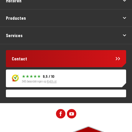
Motoren
Producten
Services
Contact
9,5 / 10
3415 beoordelingen op
KiyOh.nl