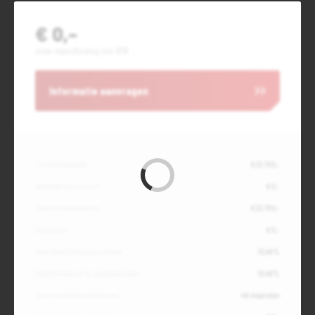
€ 0,-
Jouw maandbedrag incl. BTW
Informatie aanvragen
Contante waarde
€ 22.700,-
Aanbetaling of inruil
€ 0,-
Totale kredietbedrag
€ 22.700,-
Slottermijn
€ 0,-
Jaarlijkse kostenpercentage
10,49%
Debetrentevoet op jaarbasis (vast)
10,49%
Duur kredietovereenkomst
48 maanden