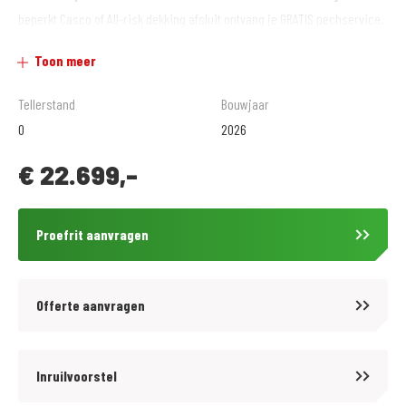
beperkt Casco of All-risk dekking afsluit ontvang je GRATIS pechservice.
Toon meer
Dit en alles wat je nodig hebt voor het motor/scooter rijden vind je bij
MotoPort Hillegom aan de Arnoudstraat 2 te Hillegom. Officieel Bovag
Tellerstand
Bouwjaar
bedrijf en dealer van de merken: Honda, Aprillia, Moto Guzzi.
0
2026
€
22.699,-
Verder onderhouden wij ook motorfietsen van de merken: BMW,
Triumph, Kawasaki, Suzuki en Yamaha. De reparaties en
onderhoudsbeurten worden volgens fabrieksspecificaties uitgevoerd
Proefrit aanvragen
door daarvoor gekwalificeerd personeel dat jaarlijks bijscholing krijgt
en de beschikking heeft over alle juiste testapparatuur. Op alle
reparaties en al het onderhoud geven wij standaard Bovag garantie.
Offerte aanvragen
Kijk voor meer informatie op www.motoporthillegom.nl
of volg ons op Facebook: www.facebook.com/motoporthillegom
Inruilvoorstel