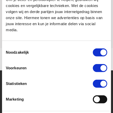
Vestiging
Hillegom
cookies en vergelijkbare technieken. Met de cookies
Conditie
Nieuw
volgen wij en derde partijen jouw internetgedrag binnen
onze site. Hiermee tonen we advertenties op basis van
Rijbewijs type
A
jouw interesse en kun je informatie delen via social
media.
Model
CRF 1100 AFRICA TWIN
Toestemmingsselectie
Noodzakelijk
Voorkeuren
Statistieken
Marketing
Financier deze Honda