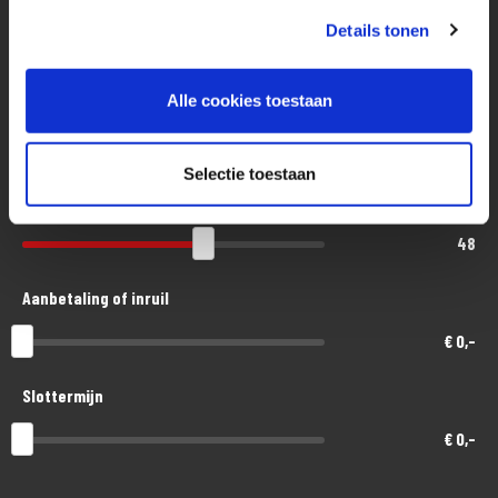
Details tonen
Eenvoudig, flexibel en verantwoord lenen. Het MotoPort Flexplan.
Alle cookies toestaan
Aankoopprijs
€ 22.700,-
Selectie toestaan
Looptijd in maanden
48
Aanbetaling of inruil
€ 0,-
Slottermijn
€ 0,-