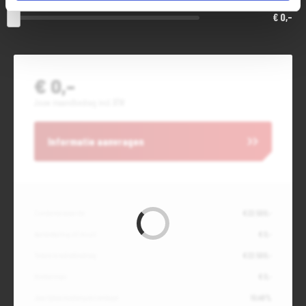
€ 0,-
€ 0,-
Jouw maandbedrag incl. BTW
Informatie aanvragen
Contante waarde
€ 22.500,-
Aanbetaling of inruil
€ 0,-
Totale kredietbedrag
€ 22.500,-
Slottermijn
€ 0,-
Jaarlijkse kostenpercentage
10,49%