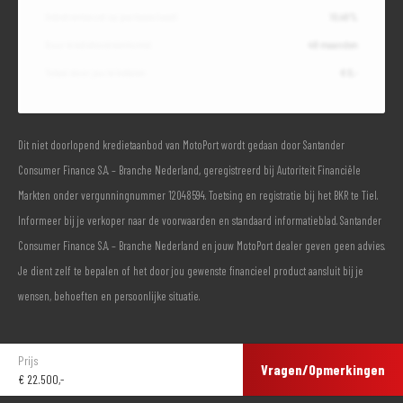
Debetrentevoet op jaarbasis (vast)
10,49%
Duur kredietovereenkomst
48 maanden
Totaal door jou te betalen
€ 0,-
Dit niet doorlopend kredietaanbod van MotoPort wordt gedaan door Santander
Consumer Finance S.A. – Branche Nederland, geregistreerd bij Autoriteit Financiële
Markten onder vergunningnummer 12048594. Toetsing en registratie bij het BKR te Tiel.
Informeer bij je verkoper naar de voorwaarden en standaard informatieblad. Santander
Consumer Finance S.A. – Branche Nederland en jouw MotoPort dealer geven geen advies.
Je dient zelf te bepalen of het door jou gewenste financieel product aansluit bij je
wensen, behoeften en persoonlijke situatie.
Prijs
Vragen/Opmerkingen
€
22.500,-