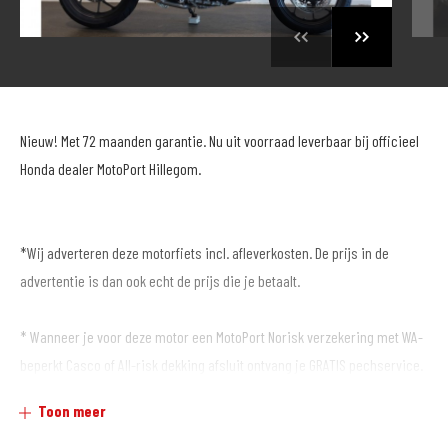
Nieuw! Met 72 maanden garantie. Nu uit voorraad leverbaar bij officieel
Honda dealer MotoPort Hillegom.
*Wij adverteren deze motorfiets incl. afleverkosten. De prijs in de
advertentie is dan ook echt de prijs die je betaalt.
* Wanneer je voor deze motor een MotoPort Norisk verzekering met WA-
beperkt Casco of All-risk dekking afsluit ontvang je GRATIS pechservice.
Toon meer
Dit en alles wat je nodig hebt voor het motor/scooter rijden vind je bij