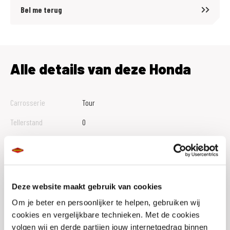
Bel me terug
Reserveren: Een motor reserveren wij alleen na het aangaan van een
koopovereenkomst en een aanbetaling van 10% van het aankoopbedrag.
Zekerheid: Mochten er tijdens de proefrit gebreken naar voren komen
die wij niet binnen een redelijke termijn kunnen herstellen? Dan kunt u
Alle details van deze Honda
de koop ontbinden en storten wij uw aanbetaling direct terug.
Carrosserie
Tour
Tellerstand
0
Btw Marge
B
Bouwjaar
2026
Vestiging
Hillegom
Deze website maakt gebruik van cookies
Conditie
Nieuw
Om je beter en persoonlijker te helpen, gebruiken wij
cookies en vergelijkbare technieken. Met de cookies
Rijbewijs type
A
volgen wij en derde partijen jouw internetgedrag binnen