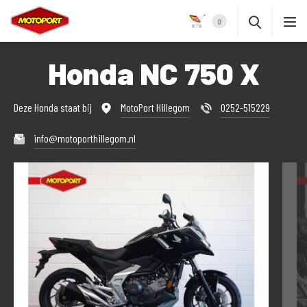
0
Honda NC 750 X
Deze Honda staat bij
MotoPort Hillegom
0252-515229
info@motoporthillegom.nl