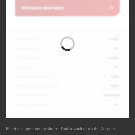
Informatie aanvragen
Contante waarde
€ 9.800,-
Aanbetaling of inruil
€ 0,-
Totale kredietbedrag
€ 9.800,-
Slottermijn
€ 0,-
Jaarlijkse kostenpercentage
10,49%
Debetrentevoet op jaarbasis (vast)
10,49%
Duur kredietovereenkomst
48 maanden
Totaal door jou te betalen
€ 0,-
Dit niet doorlopend kredietaanbod van MotoPort wordt gedaan door Santander