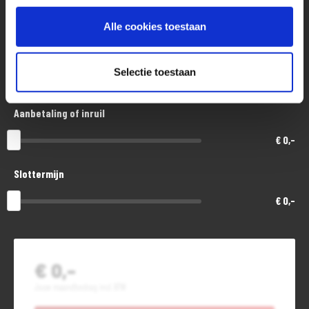
€ 9.800,-
Alle cookies toestaan
Looptijd in maanden
Selectie toestaan
48
Aanbetaling of inruil
€ 0,-
Slottermijn
€ 0,-
€ 0,-
Jouw maandbedrag incl. BTW