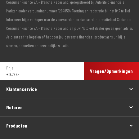
Consumer Finance S.A. – Branche Nederland, geregistreerd bij Autoriteit Financiële
Markten onder vergunningnummer 12048594. Toetsing en registratie bij het BKR te Tiel.
Informeer bij je verkoper naar de voorwaarden en standaard informatieblad. Santander
Consumer Finance S.A. – Branche Nederland en jouw MotoPort dealer geven geen advies.
Je dient zelf te bepalen of het door jou gewenste financieel product aansluit bij je
wensen, behoeften en persoonlijke situatie.
Prijs
Vragen/Opmerkingen
€
9.799,-
Klantenservice
Motoren
Producten