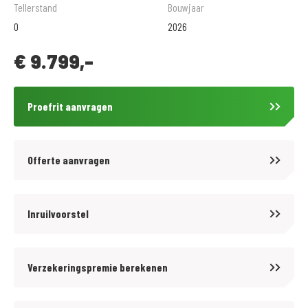
MotoPort Hillegom aan de Arnoudstraat 2 te Hillegom. Officieel Bovag
Tellerstand
Bouwjaar
bedrijf en dealer van de merken: Honda, Aprillia, Moto Guzzi.
0
2026
€
9.799,-
Verder onderhouden wij ook motorfietsen van de merken: BMW,
Triumph, Kawasaki, Suzuki en Yamaha. De reparaties en
onderhoudsbeurten worden volgens fabrieksspecificaties uitgevoerd
Proefrit aanvragen
door daarvoor gekwalificeerd personeel dat jaarlijks bijscholing krijgt
en de beschikking heeft over alle juiste testapparatuur. Op alle
reparaties en al het onderhoud geven wij standaard Bovag garantie.
Offerte aanvragen
Kijk voor meer informatie op www.motoporthillegom.nl
of volg ons op Facebook: www.facebook.com/motoporthillegom
Inruilvoorstel
Proefrit & Reservering
Verzekeringspremie berekenen
Wilt u een proefrit maken? Dat kan bij serieuze interesse! Let op: een
afspraak voor een proefrit geen reservering van de motor.