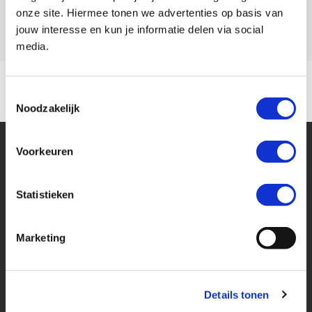
Model
NC 750 X
onze site. Hiermee tonen we advertenties op basis van
jouw interesse en kun je informatie delen via social
media.
Toestemmingsselectie
Noodzakelijk
Voorkeuren
Statistieken
Financier deze Honda
Marketing
Eenvoudig, flexibel en verantwoord lenen. Het MotoPort Flexplan.
Details tonen
Aankoopprijs