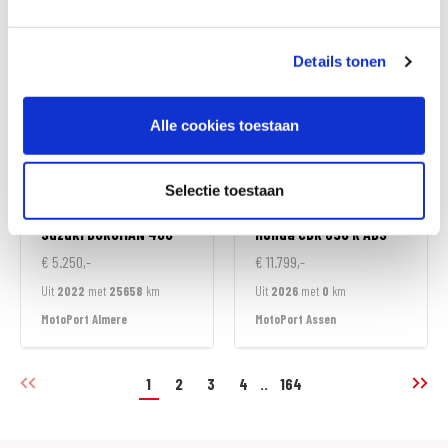
MotoPort Goes
MotoPort Goes
Details tonen
Alle cookies toestaan
Selectie toestaan
Suzuki
BURGMAN 400
Honda
CBR 650 R ABS
€ 5.250,-
€ 11.799,-
Uit
2022
met
25658
km
Uit
2026
met
0
km
MotoPort Almere
MotoPort Assen
1
2
3
4
..
164