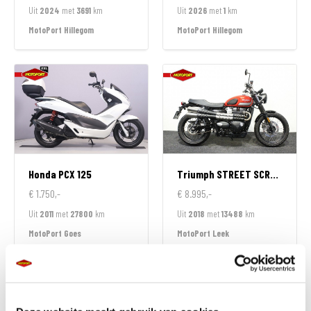
Uit
2024
met
3691
km
Uit
2026
met
1
km
MotoPort Hillegom
MotoPort Hillegom
Honda
PCX 125
Triumph
STREET SCRAMBLER 900
€ 1.750,-
€ 8.995,-
Uit
2011
met
27800
km
Uit
2018
met
13488
km
MotoPort Goes
MotoPort Leek