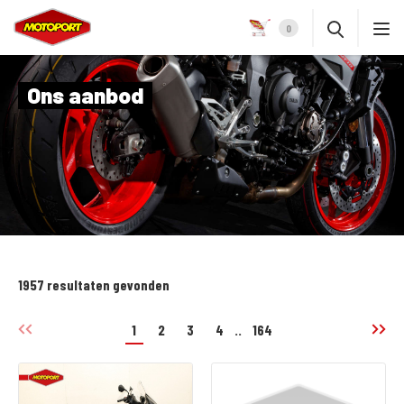
0
Ons aanbod
1957 resultaten gevonden
1
2
3
4
..
164