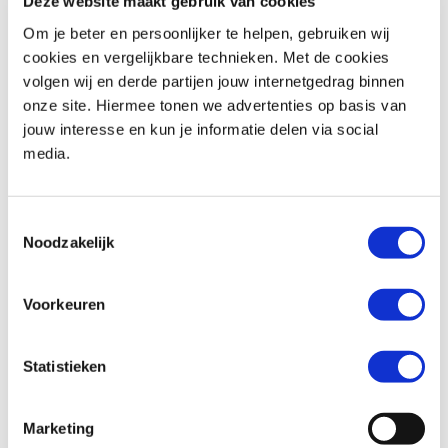
Deze website maakt gebruik van cookies
Om je beter en persoonlijker te helpen, gebruiken wij
cookies en vergelijkbare technieken. Met de cookies
volgen wij en derde partijen jouw internetgedrag binnen
BMW
R 1250 RT
Honda
XL 750 TRANSALP
onze site. Hiermee tonen we advertenties op basis van
€ 18.290,-
€ 12.699,-
jouw interesse en kun je informatie delen via social
media.
Uit
2019
met
18600
km
Uit
2026
met
0
km
MotoPort Goes
MotoPort Goes
Toestemmingsselectie
Noodzakelijk
Voorkeuren
Statistieken
Triumph
BONNEVILLE T100
Honda
XL 750 TRANSALP
€ 11.490,-
€ 12.699,-
Marketing
Uit
2024
met
1600
km
Uit
2026
met
0
km