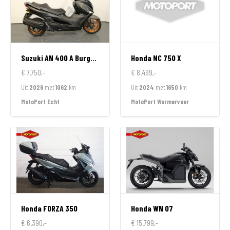
Suzuki
AN 400 A Burgman
Honda
NC 750 X
€ 7.750,-
€ 8.499,-
Uit
2026
met
1062
km
Uit
2024
met
1650
km
MotoPort Echt
MotoPort Wormerveer
Honda
FORZA 350
Honda
WN 07
€ 6.390,-
€ 15.799,-