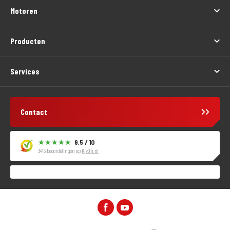
Motoren
Producten
Services
Contact
9,5 / 10
3415 beoordelingen op
KiyOh.nl