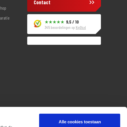
Contact
shop
aratie
9,5 / 10
3415 beoordelingen op
KiyOh.nl
Alle cookies toestaan