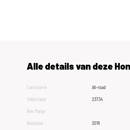
Alle details van deze Ho
Carrosserie
All-road
Tellerstand
23734
Btw Marge
Bouwjaar
2019