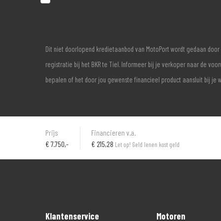
Dit niet doorlopend kredietaanbod van MotoPort wordt gedaan door 
registratie bij het BKR te Tiel. Informeer bij je verkoper naar de 
bepalen of het door jou gewenste financieel product aansluit bij je 
Prijs
Financieren v.a.
€
7.750,-
€ 215,28
Let op! Geld lenen kost geld
Klantenservice
Motoren