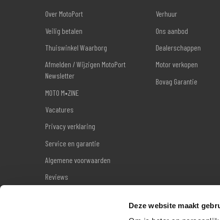
Over MotoPort
Verhuur
Veilig betalen
Ons aanbod
Thuiswinkel Waarborg
Dealerschappen
Afmelden / Wijzigen MotoPort
Motor verkopen
Newsletter
Bovag Garantie
MOTO M•ZINE
Vacatures
Privacy verklaring
Service en garantie
Algemene voorwaarden
Reviews
Sitemap
Deze website maakt gebru
Wettelijke garantie