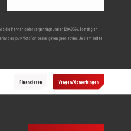
inanciële Markten onder vergunningnummer 12048594. Toetsing en
derland en jouw MotoPort dealer geven geen advies. Je dient zelf te
Financieren
Vragen/Opmerkingen