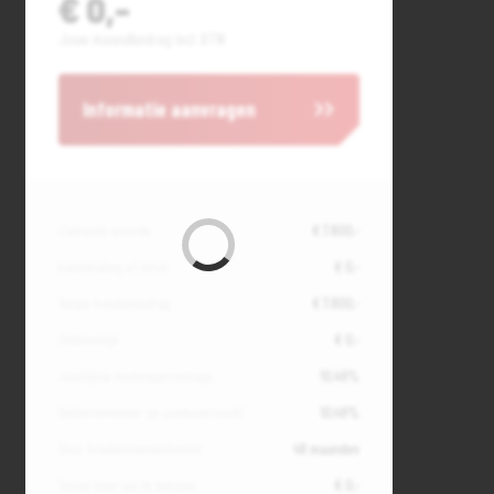
€ 0,-
Jouw maandbedrag incl. BTW
Informatie aanvragen
Contante waarde
€ 7.800,-
Aanbetaling of inruil
€ 0,-
Totale kredietbedrag
€ 7.800,-
Slottermijn
€ 0,-
Jaarlijkse kostenpercentage
10,49%
Debetrentevoet op jaarbasis (vast)
10,49%
Duur kredietovereenkomst
48 maanden
Totaal door jou te betalen
€ 0,-