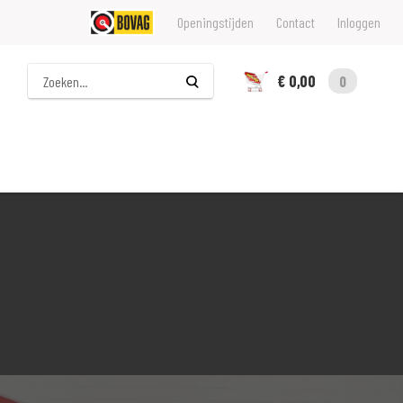
Openingstijden
Contact
Inloggen
Zoeken
€ 0,00
0