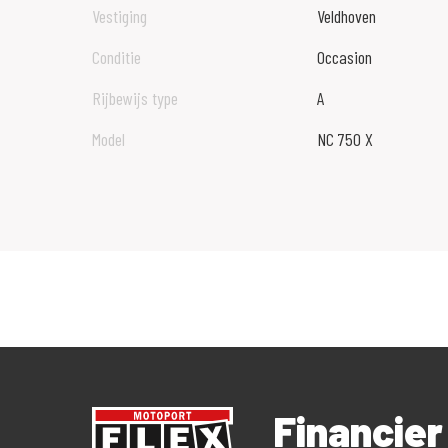
Vestiging
Veldhoven
Conditie
Occasion
Rijbewijs type
A
Model
NC 750 X
Financie