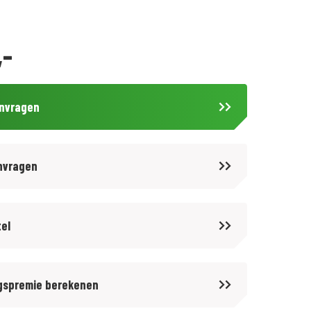
,-
anvragen
nvragen
tel
gspremie berekenen