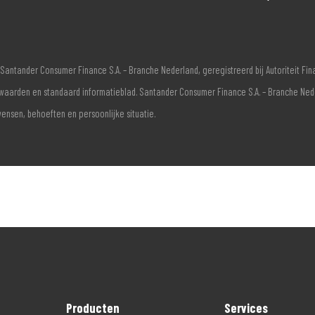
Santander Consumer Finance S.A. – Branche Nederland, geregistreerd bij Autoriteit F
voorwaarden en standaard informatieblad. Santander Consumer Finance S.A. – Branche Ne
wensen, behoeften en persoonlijke situatie.
Producten
Services