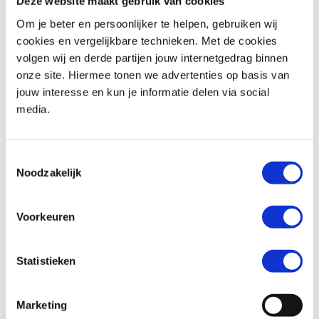
Deze website maakt gebruik van cookies
Om je beter en persoonlijker te helpen, gebruiken wij
cookies en vergelijkbare technieken. Met de cookies
volgen wij en derde partijen jouw internetgedrag binnen
BMW
R 1250 RT
Honda
XL 750 TRANSALP
onze site. Hiermee tonen we advertenties op basis van
€ 18.290,-
€ 12.699,-
jouw interesse en kun je informatie delen via social
media.
Uit
2019
met
18600
km
Uit
2026
met
0
km
MotoPort Goes
MotoPort Goes
Toestemmingsselectie
Noodzakelijk
Voorkeuren
Statistieken
Triumph
BONNEVILLE T100
Honda
XL 750 TRANSALP
€ 11.490,-
€ 12.699,-
Marketing
Uit
2024
met
1600
km
Uit
2026
met
0
km