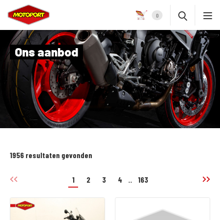
0
Ons aanbod
1956 resultaten gevonden
1
2
3
4
..
163