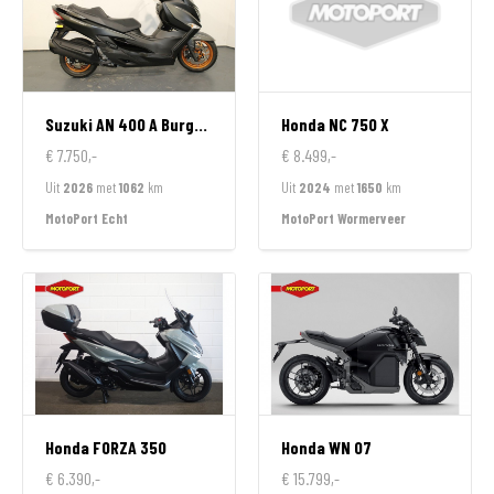
Suzuki
AN 400 A Burgman
Honda
NC 750 X
€ 7.750,-
€ 8.499,-
Uit
2026
met
1062
km
Uit
2024
met
1650
km
MotoPort Echt
MotoPort Wormerveer
Honda
FORZA 350
Honda
WN 07
€ 6.390,-
€ 15.799,-