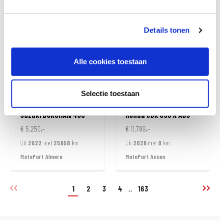
MotoPort Goes
MotoPort Goes
Details tonen
Alle cookies toestaan
Selectie toestaan
Suzuki
BURGMAN 400
Honda
CBR 650 R ABS
€ 5.250,-
€ 11.799,-
Uit
2022
met
25658
km
Uit
2026
met
0
km
MotoPort Almere
MotoPort Assen
1
2
3
4
..
163