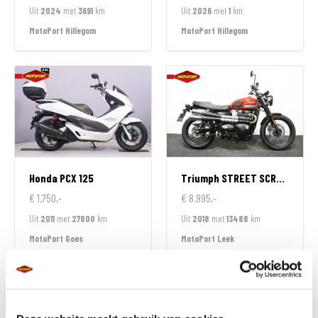
Uit
2024
met
3691
km
Uit
2026
met
1
km
MotoPort Hillegom
MotoPort Hillegom
Honda
PCX 125
Triumph
STREET SCRAMBLER 900
€ 1.750,-
€ 8.995,-
Uit
2011
met
27800
km
Uit
2018
met
13488
km
MotoPort Goes
MotoPort Leek