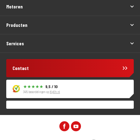
Motoren
Producten
Services
Contact
9,5 / 10
3415 beoordelingen op
KiyOh.nl