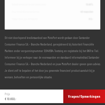
Debetrentevoet op jaarbasis (vast)
10,49%
Duur kredietovereenkomst
48 maanden
Totaal door jou te betalen
€ 0,-
Dit niet doorlopend kredietaanbod van MotoPort wordt gedaan door Santander
Consumer Finance S.A. – Branche Nederland, geregistreerd bij Autoriteit Financiële
Markten onder vergunningnummer 12048594. Toetsing en registratie bij het BKR te Tiel.
Informeer bij je verkoper naar de voorwaarden en standaard informatieblad. Santander
Consumer Finance S.A. – Branche Nederland en jouw MotoPort dealer geven geen advies.
Je dient zelf te bepalen of het door jou gewenste financieel product aansluit bij je
wensen, behoeften en persoonlijke situatie.
Prijs
Vragen/Opmerkingen
€
10.650,-