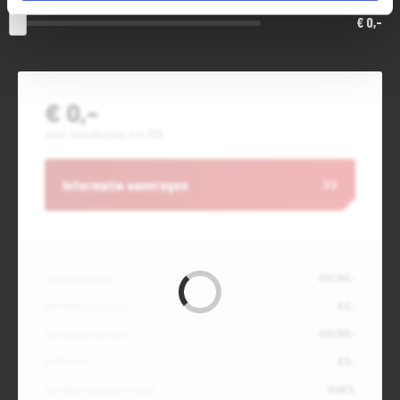
€ 0,-
€ 0,-
Jouw maandbedrag incl. BTW
Informatie aanvragen
Contante waarde
€ 10.700,-
Aanbetaling of inruil
€ 0,-
Totale kredietbedrag
€ 10.700,-
Slottermijn
€ 0,-
Jaarlijkse kostenpercentage
10,49%