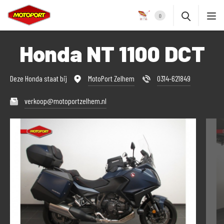
0
Honda NT 1100 DCT
Deze Honda staat bij
MotoPort Zelhem
0314-621849
verkoop@motoportzelhem.nl