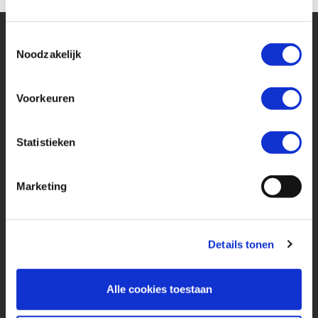
Toestemmingsselectie
Noodzakelijk
Voorkeuren
Financier deze Honda
Statistieken
Eenvoudig, flexibel en verantwoord lenen. Het MotoPort Flexplan.
Marketing
Aankoopprijs
€ 16.400,-
Details tonen
Looptijd in maanden
48
Alle cookies toestaan