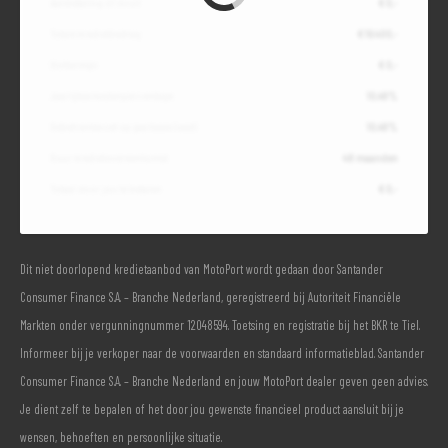
Aanbetaling of inruil
€ 0,-
Totale kredietbedrag
€ 16.400,-
Slottermijn
€ 0,-
Jaarlijkse kostenpercentage
10,49%
Debetrentevoet op jaarbasis (vast)
10,49%
Duur kredietovereenkomst
48 maanden
Totaal door jou te betalen
€ 0,-
Dit niet doorlopend kredietaanbod van MotoPort wordt gedaan door Santander
Consumer Finance S.A. – Branche Nederland, geregistreerd bij Autoriteit Financiële
Markten onder vergunningnummer 12048594. Toetsing en registratie bij het BKR te Tiel.
Informeer bij je verkoper naar de voorwaarden en standaard informatieblad. Santander
Consumer Finance S.A. – Branche Nederland en jouw MotoPort dealer geven geen advies.
Je dient zelf te bepalen of het door jou gewenste financieel product aansluit bij je
wensen, behoeften en persoonlijke situatie.