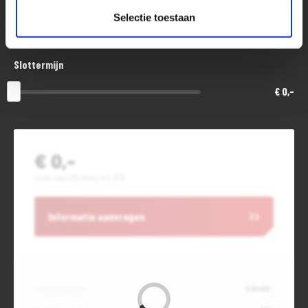
Aanbetaling of inruil
Selectie toestaan
€ 0,-
Slottermijn
€ 0,-
€ 0,-
Jouw maandbedrag incl. BTW
Informatie aanvragen
Contante waarde
€ 16.400,-