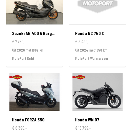
Suzuki
AN 400 A Burgman
Honda
NC 750 X
€ 7.750,-
€ 8.499,-
Uit
2026
met
1062
km
Uit
2024
met
1650
km
MotoPort Echt
MotoPort Wormerveer
Honda
FORZA 350
Honda
WN 07
€ 6.390,-
€ 15.799,-