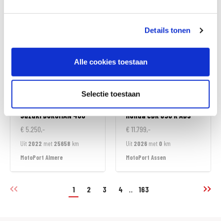
MotoPort Goes
MotoPort Goes
Details tonen
Alle cookies toestaan
Selectie toestaan
Suzuki
BURGMAN 400
Honda
CBR 650 R ABS
€ 5.250,-
€ 11.799,-
Uit
2022
met
25658
km
Uit
2026
met
0
km
MotoPort Almere
MotoPort Assen
1
2
3
4
..
163