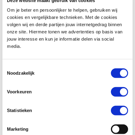
Deze website maakt gebruik van cookies
Om je beter en persoonlijker te helpen, gebruiken wij
cookies en vergelijkbare technieken. Met de cookies
volgen wij en derde partijen jouw internetgedrag binnen
BMW
R 1250 RT
Honda
XL 750 TRANSALP
onze site. Hiermee tonen we advertenties op basis van
€ 18.290,-
€ 12.699,-
jouw interesse en kun je informatie delen via social
media.
Uit
2019
met
18600
km
Uit
2026
met
0
km
MotoPort Goes
MotoPort Goes
Toestemmingsselectie
Noodzakelijk
Voorkeuren
Statistieken
Triumph
BONNEVILLE T100
Honda
XL 750 TRANSALP
€ 11.490,-
€ 12.699,-
Marketing
Uit
2024
met
1600
km
Uit
2026
met
0
km