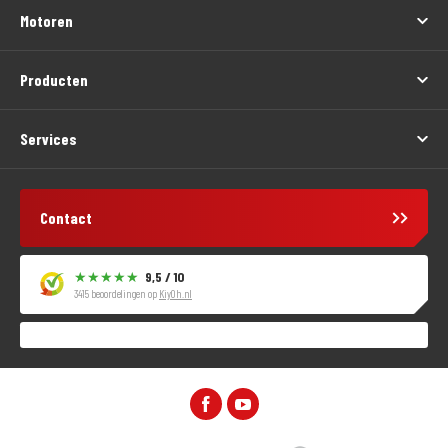
Motoren
Producten
Services
Contact
9,5 / 10
3415 beoordelingen op
KiyOh.nl