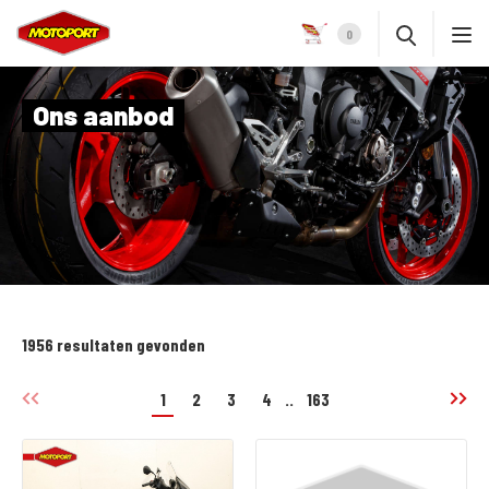
0
Ons aanbod
1956 resultaten gevonden
1
2
3
4
..
163