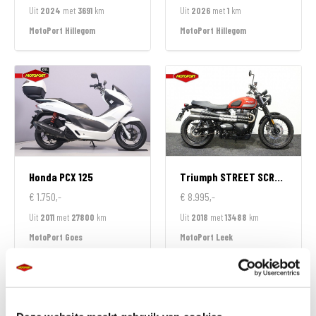
Uit
2024
met
3691
km
Uit
2026
met
1
km
MotoPort Hillegom
MotoPort Hillegom
Honda
PCX 125
Triumph
STREET SCRAMBLER 900
€ 1.750,-
€ 8.995,-
Uit
2011
met
27800
km
Uit
2018
met
13488
km
MotoPort Goes
MotoPort Leek