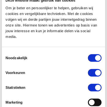
Deze website maakt gebruik van cookies
Om je beter en persoonlijker te helpen, gebruiken wij
cookies en vergelijkbare technieken. Met de cookies
volgen wij en derde partijen jouw internetgedrag binnen
Triumph
BONNEVILLE T100
Honda
XL 750 TRANSALP
onze site. Hiermee tonen we advertenties op basis van
€ 11.490,-
€ 12.699,-
jouw interesse en kun je informatie delen via social
media.
Uit
2024
met
1600
km
Uit
2026
met
0
km
MotoPort Goes
MotoPort Goes
Toestemmingsselectie
Noodzakelijk
Voorkeuren
Statistieken
Suzuki
BURGMAN 400
Honda
CBR 650 R ABS
€ 5.250,-
€ 11.799,-
Marketing
Uit
2022
met
25658
km
Uit
2026
met
0
km