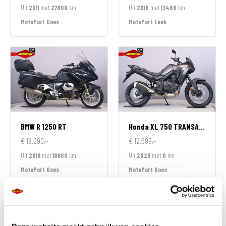
Uit
2011
met
27800
km
Uit
2018
met
13488
km
MotoPort Goes
MotoPort Leek
BMW
R 1250 RT
Honda
XL 750 TRANSALP
€ 18.290,-
€ 12.699,-
Uit
2019
met
18600
km
Uit
2026
met
0
km
MotoPort Goes
MotoPort Goes