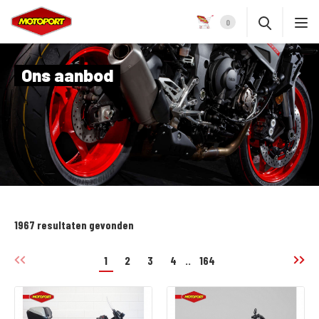
0
Ons aanbod
1967 resultaten gevonden
1
2
3
4
..
164