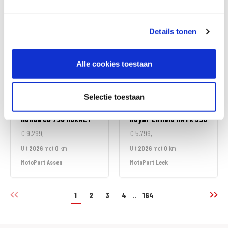
MotoPort Almere
MotoPort Assen
Details tonen
Alle cookies toestaan
Selectie toestaan
Honda
CB 750 HORNET
Royal-Enfield
HNTR 350
€ 9.299,-
€ 5.799,-
Uit
2026
met
0
km
Uit
2026
met
0
km
MotoPort Assen
MotoPort Leek
1
2
3
4
..
164