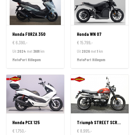
Honda
FORZA 350
Honda
WN 07
€ 6.390,-
€ 15.799,-
Uit
2024
met
3691
km
Uit
2026
met
1
km
MotoPort Hillegom
MotoPort Hillegom
Honda
PCX 125
Triumph
STREET SCRAMBLER 900
€ 1.750,-
€ 8.995,-