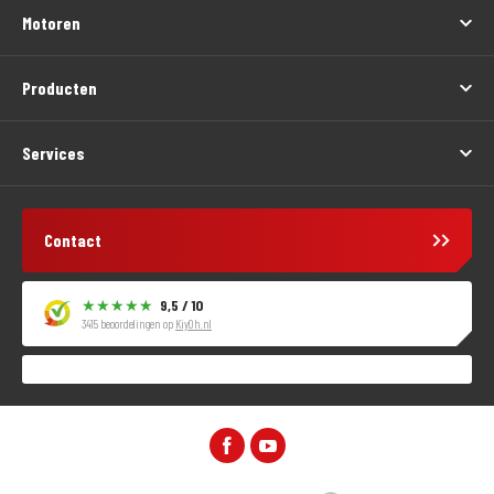
Motoren
Producten
Services
Contact
9,5 / 10
3415 beoordelingen op
KiyOh.nl