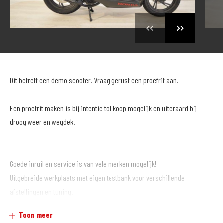
Dit betreft een demo scooter. Vraag gerust een proefrit aan.
Een proefrit maken is bij intentie tot koop mogelijk en uiteraard bij
droog weer en wegdek.
Goede inruil en service is van vele merken mogelijk!
Uitgebreide werkplaats met eigen testbank voor verschillende
afstellingen en tuning.
Toon meer
Grote kledingafdeling met zeer veel keus.