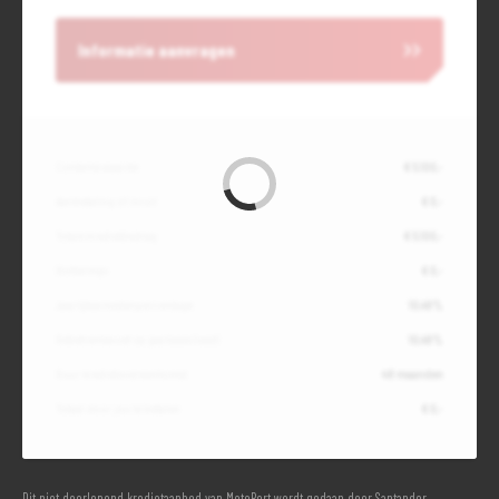
Informatie aanvragen
Contante waarde
€ 5.100,-
Aanbetaling of inruil
€ 0,-
Totale kredietbedrag
€ 5.100,-
Slottermijn
€ 0,-
Jaarlijkse kostenpercentage
10,49%
Debetrentevoet op jaarbasis (vast)
10,49%
Duur kredietovereenkomst
48 maanden
Totaal door jou te betalen
€ 0,-
Dit niet doorlopend kredietaanbod van MotoPort wordt gedaan door Santander