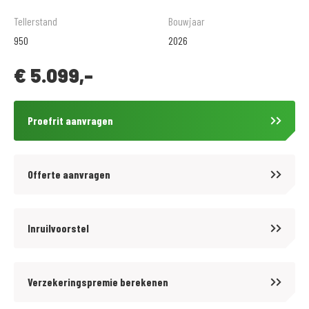
Tellerstand
Bouwjaar
Verschillende betalingsmogelijkheden, o.a. in termijnen.
950
2026
Vraag naar de voorwaarden. Toetsing en registratie BKR Tiel.
€
5.099,-
VERKOOPPRIJS IS INCLUSIEF ALLE RIJKLAARMAAK KOSTEN!
Proefrit aanvragen
Offerte aanvragen
Inruilvoorstel
Verzekeringspremie berekenen