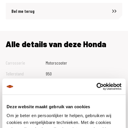
Bel me terug
Alle details van deze Honda
Carrosserie
Motorscooter
Tellerstand
950
Btw Marge
B
Bouwjaar
2026
Vestiging
Assen
Deze website maakt gebruik van cookies
Om je beter en persoonlijker te helpen, gebruiken wij
Conditie
Occasion
cookies en vergelijkbare technieken. Met de cookies
Rijbewijs type
A2