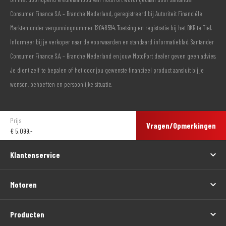
Consumer Finance S.A. – Branche Nederland, geregistreerd bij Autoriteit Financiële
Markten onder vergunningnummer 12048594. Toetsing en registratie bij het BKR te Tiel.
Informeer bij je verkoper naar de voorwaarden en standaard informatieblad. Santander
Consumer Finance S.A. – Branche Nederland en jouw MotoPort dealer geven geen advies.
Je dient zelf te bepalen of het door jou gewenste financieel product aansluit bij je
wensen, behoeften en persoonlijke situatie.
Prijs
Vragen/Opmerkingen
€
5.099,-
Klantenservice
Motoren
Producten