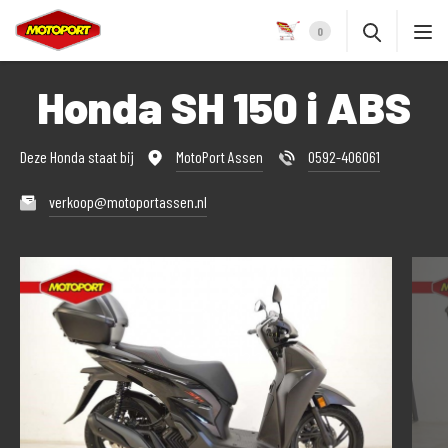
0
Honda SH 150 i ABS
Deze Honda staat bij
MotoPort Assen
0592-406061
verkoop@motoportassen.nl