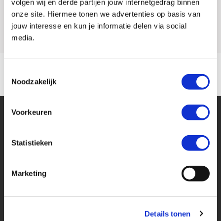
volgen wij en derde partijen jouw internetgedrag binnen
onze site. Hiermee tonen we advertenties op basis van
Model
SH 150
jouw interesse en kun je informatie delen via social
media.
Toestemmingsselectie
Noodzakelijk
Voorkeuren
Statistieken
Financier deze Honda
Marketing
Eenvoudig, flexibel en verantwoord lenen. Het MotoPort Flexplan.
Details tonen