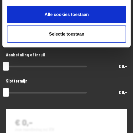
Aankoopprijs
€ 5.100,-
Alle cookies toestaan
Looptijd in maanden
Selectie toestaan
48
Aanbetaling of inruil
€ 0,-
Slottermijn
€ 0,-
€ 0,-
Jouw maandbedrag incl. BTW