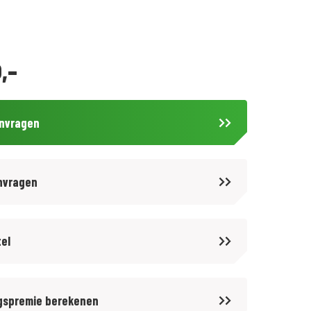
,-
anvragen
nvragen
tel
gspremie berekenen