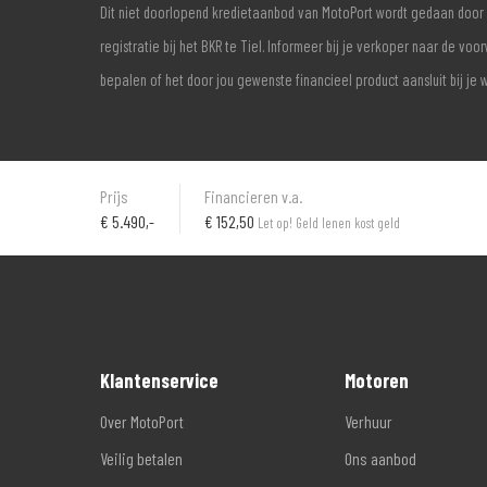
Dit niet doorlopend kredietaanbod van MotoPort wordt gedaan door 
registratie bij het BKR te Tiel. Informeer bij je verkoper naar de 
bepalen of het door jou gewenste financieel product aansluit bij je 
Prijs
Financieren v.a.
€
5.490,-
€ 152,50
Let op! Geld lenen kost geld
Klantenservice
Motoren
Over MotoPort
Verhuur
Veilig betalen
Ons aanbod