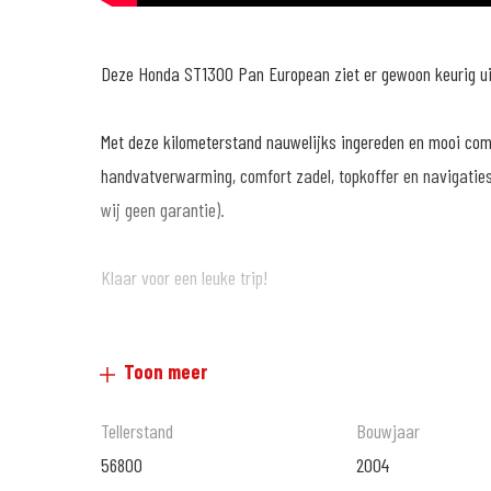
Deze Honda ST1300 Pan European ziet er gewoon keurig uit
Met deze kilometerstand nauwelijks ingereden en mooi com
handvatverwarming, comfort zadel, topkoffer en navigatie
wij geen garantie).
Klaar voor een leuke trip!
Toon meer
MotoPort Goes XXL
www.motoport.nl/goes
Tellerstand
Bouwjaar
0113-231640
56800
2004
verkoop@motoportgoes.nl