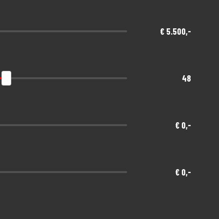
 No Risk verzekeringen (ook als je niet je motor
€ 5.500,-
48
€ 0,-
€ 0,-