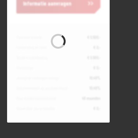
Informatie aanvragen
Contante waarde
€ 5.500,-
Aanbetaling of inruil
€ 0,-
Totale kredietbedrag
€ 5.500,-
Slottermijn
€ 0,-
Jaarlijkse kostenpercentage
10,49%
Debetrentevoet op jaarbasis (vast)
10,49%
Duur kredietovereenkomst
48 maanden
Totaal door jou te betalen
€ 0,-