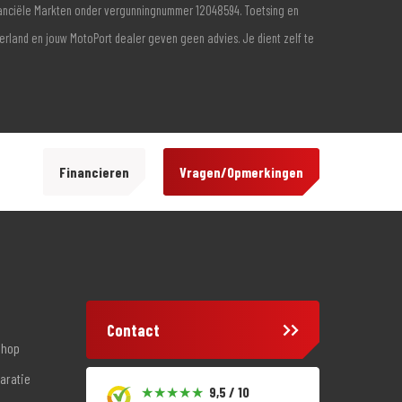
inanciële Markten onder vergunningnummer 12048594. Toetsing en
derland en jouw MotoPort dealer geven geen advies. Je dient zelf te
Financieren
Vragen/Opmerkingen
Contact
shop
aratie
9,5 / 10