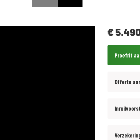
€
5.490
Proefrit a
Offerte aa
Inruilvoors
Verzekerin