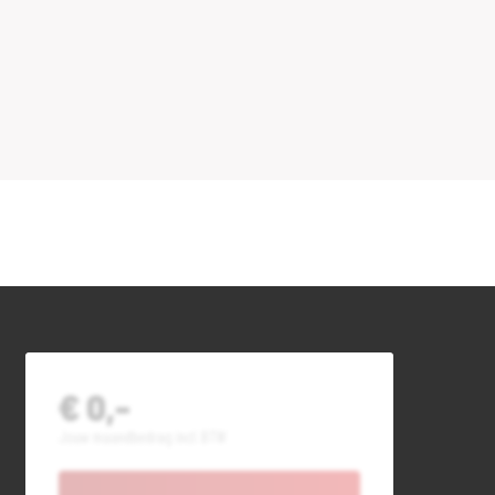
€ 0,-
Jouw maandbedrag incl. BTW