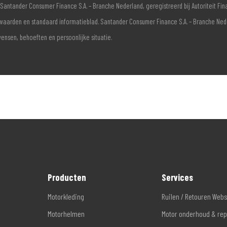
Santander Consumer Finance S.A. – Branche Nederland, geregistreerd bij Autoriteit F
voorwaarden en standaard informatieblad. Santander Consumer Finance S.A. – Branche Ne
wensen, behoeften en persoonlijke situatie.
Producten
Services
Motorkleding
Ruilen / Retouren Web
Motorhelmen
Motor onderhoud & rep