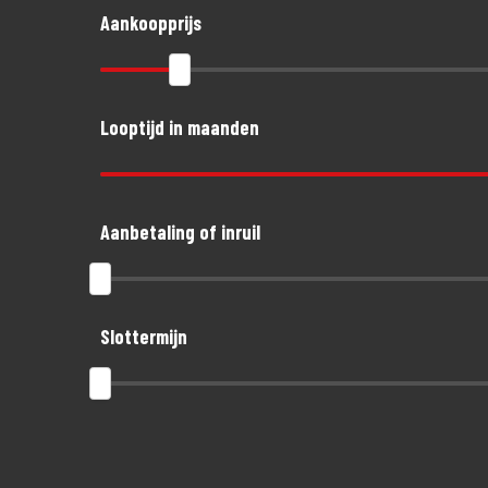
Aankoopprijs
Voordelig en goed verzekeren?
Kijk op onze website voor meer informatie over de MotoPort
bij ons hebt gekocht).
Looptijd in maanden
Aanbetaling of inruil
Slottermijn