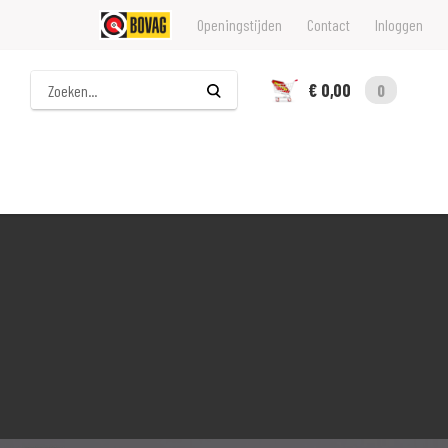
Openingstijden
Contact
Inloggen
Zoeken
€ 0,00
0