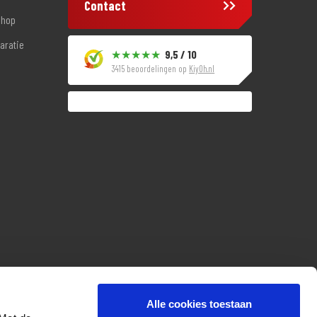
Contact
shop
aratie
9,5 / 10
3415 beoordelingen op
KiyOh.nl
Alle cookies toestaan