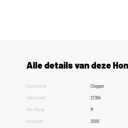
Alle details van deze Ho
Carrosserie
Chopper
Tellerstand
27364
Btw Marge
M
Bouwjaar
2000