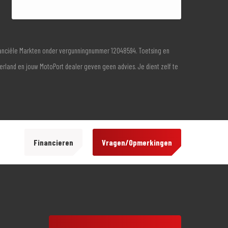
inanciële Markten onder vergunningnummer 12048594. Toetsing en
derland en jouw MotoPort dealer geven geen advies. Je dient zelf te
Financieren
Vragen/Opmerkingen