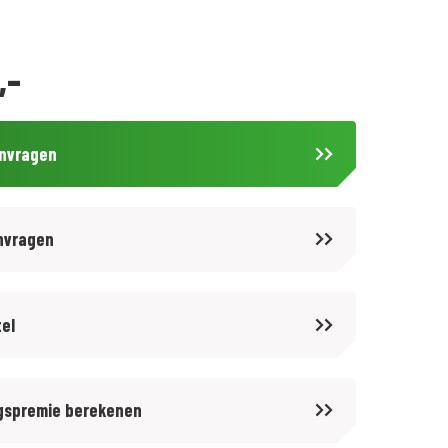
,-
anvragen
nvragen
tel
gspremie berekenen