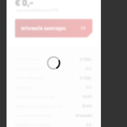
€ 0,-
Jouw maandbedrag incl. BTW
Informatie aanvragen
Contante waarde
€ 3.800,-
Aanbetaling of inruil
€ 0,-
Totale kredietbedrag
€ 3.800,-
Slottermijn
€ 0,-
Jaarlijkse kostenpercentage
10,49%
Debetrentevoet op jaarbasis (vast)
10,49%
Duur kredietovereenkomst
48 maanden
Totaal door jou te betalen
€ 0,-