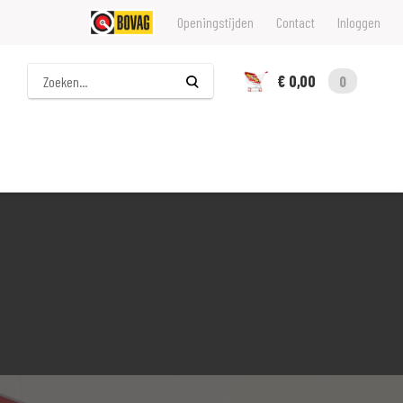
Openingstijden
Contact
Inloggen
Zoeken
€ 0,00
0