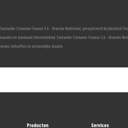
Santander Consumer Finance S.A. – Branche Nederland, geregistreerd bij Autoriteit F
voorwaarden en standaard informatieblad. Santander Consumer Finance S.A. – Branche Ne
wensen, behoeften en persoonlijke situatie.
Producten
Services