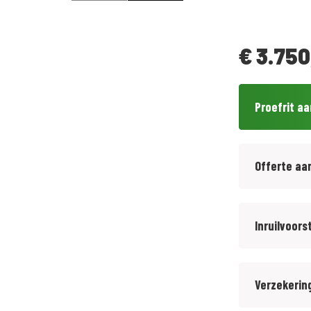
€
3.750
Proefrit a
Offerte aa
Inruilvoors
Verzekerin