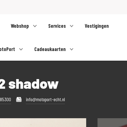
Webshop
Services
Vestigingen
otoPort
Cadeaukaarten
C2 shadow
485300
info@motoport-echt.nl