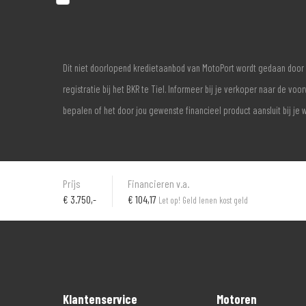
Dit niet doorlopend kredietaanbod van MotoPort wordt gedaan door 
registratie bij het BKR te Tiel. Informeer bij je verkoper naar de 
bepalen of het door jou gewenste financieel product aansluit bij je 
Prijs
Financieren v.a.
€
3.750,-
€ 104,17
Let op! Geld lenen kost geld
Klantenservice
Motoren