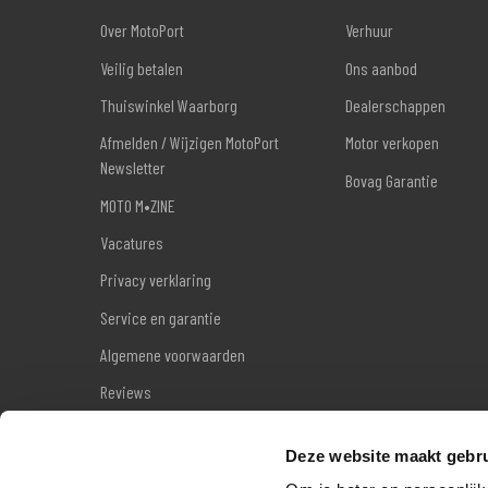
Over MotoPort
Verhuur
Veilig betalen
Ons aanbod
Thuiswinkel Waarborg
Dealerschappen
Afmelden / Wijzigen MotoPort
Motor verkopen
Newsletter
Bovag Garantie
MOTO M•ZINE
Vacatures
Privacy verklaring
Service en garantie
Algemene voorwaarden
Reviews
Sitemap
Deze website maakt gebru
Wettelijke garantie