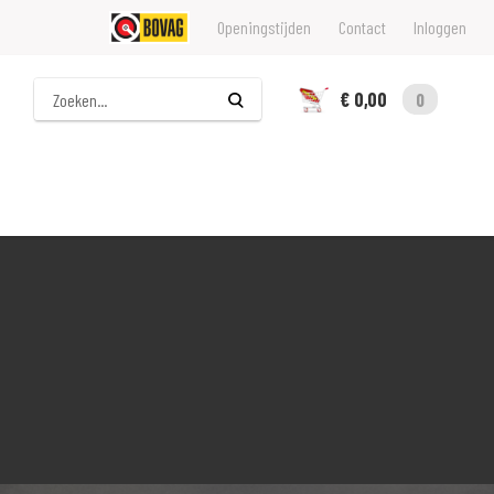
Openingstijden
Contact
Inloggen
Zoeken
€ 0,00
0