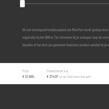
Dit niet doorlopend kredietaanbod van MotoPort wordt gedaan door 
registratie bij het BKR te Tiel. Informeer bij je verkoper naar de 
bepalen of het door jou gewenste financieel product aansluit bij je 
Prijs
Financieren v.a.
€
13.499,-
€ 374,97
Let op! Geld lenen kost geld