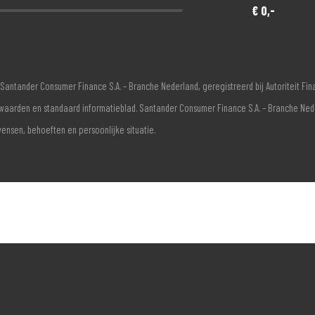
€ 0,-
Santander Consumer Finance S.A. – Branche Nederland, geregistreerd bij Autoriteit F
voorwaarden en standaard informatieblad. Santander Consumer Finance S.A. – Branche Ne
wensen, behoeften en persoonlijke situatie.