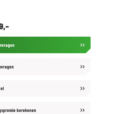
9,-
anvragen
nvragen
tel
gspremie berekenen