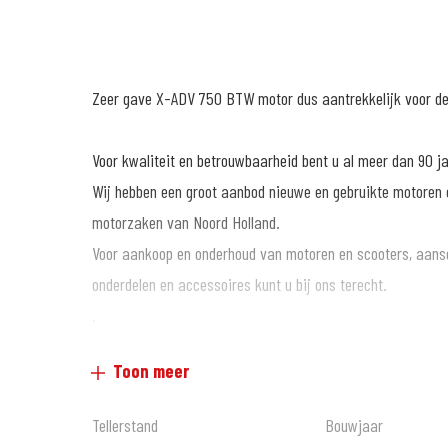
Zeer gave X-ADV 750 BTW motor dus aantrekkelijk voor de 
Voor kwaliteit en betrouwbaarheid bent u al meer dan 90 j
Wij hebben een groot aanbod nieuwe en gebruikte motoren e
motorzaken van Noord Holland.
Voor aankoop en onderhoud van motoren en scooters, aans
onderdelen en accessoires kunt u bij ons terecht.
.
De prijzen van onze NIEUWE motorfietsen en scooters zijn a
Toon meer
Voor onze GEBRUIKTE motoren bieden wij tegen een tarief
Informeer hiervoor bij onze verkoopafdeling.
Tellerstand
Bouwjaar
.