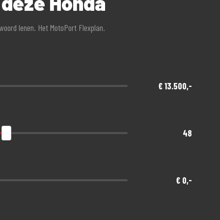
r deze Honda
twoord lenen. Het MotoPort Flexplan.
€ 13.500,-
48
€ 0,-