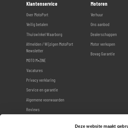
Klantenservice
Motoren
Over MotoPort
Verhuur
Veilig betalen
Ons aanbod
Thuiswinkel Waarborg
Dealerschappen
Afmelden / Wijzigen MotoPort
Motor verkopen
Newsletter
Bovag Garantie
MOTO M•ZINE
Vacatures
Privacy verklaring
Service en garantie
Algemene voorwaarden
Reviews
Sitemap
Deze website maakt gebru