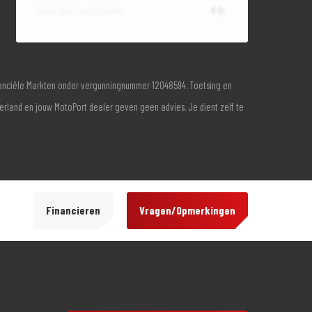
Totaal door jou te betalen
€ 0,-
inanciële Markten onder vergunningnummer 12048594. Toetsing en
derland en jouw MotoPort dealer geven geen advies. Je dient zelf te
Financieren
Vragen/Opmerkingen