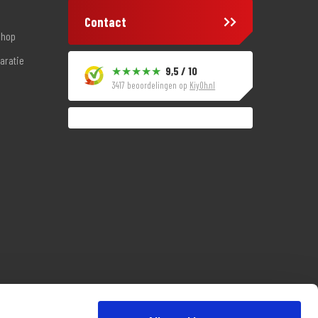
Contact
shop
aratie
9,5 / 10
3417 beoordelingen op
KiyOh.nl