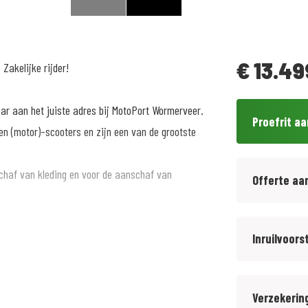
€
13.49
Zakelijke rijder!
aar aan het juiste adres bij MotoPort Wormerveer.
Proefrit a
n (motor)-scooters en zijn een van de grootste
chaf van kleding en voor de aanschaf van
Offerte aa
ltijd inclusief afleveringskosten.
Inruilvoors
 van € 299,- 12 maanden BOVAG garantie aan.
Verzekerin