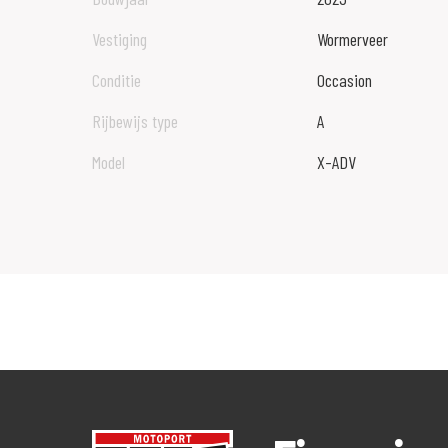
Vestiging
Wormerveer
Conditie
Occasion
Rijbewijs type
A
Model
X-ADV