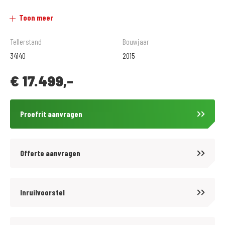
afleveringskosten.
Toon meer
Voor onze GEBRUIKTE motoren bieden wij tegen een tarief van € 299,- 12
maanden BOVAG garantie aan. Informeer hiervoor bij onze
Tellerstand
Bouwjaar
verkoopafdeling.
34140
2015
.
€
17.499,-
Wij zijn al meer dan 60 jaar officieel Honda dealer en daarnaast BMW
Motorrad specialist sinds 1972. Inruil en verkoop van alle merken is bij
ons mogelijk, nieuw en gebruikt.
Proefrit aanvragen
.
Volg ons op Facebook en Instagram om op de hoogte te blijven van het
laatste nieuws en aanbiedingen.
Offerte aanvragen
.
Voor meer motoren en scooters (250 stuks) zie onze website
www.motoport.nl/wormerveer of kom langs!
Inruilvoorstel
.
Voordelig en goed verzekeren?