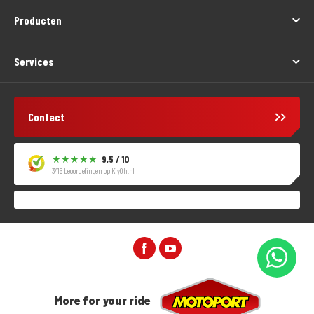
Producten
Services
Contact
9,5 / 10
3415 beoordelingen op
KiyOh.nl
More for your ride