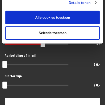
Eenvoudig, flexibel en verantwoord lenen. Het MotoPort Flexplan.
Details tonen
Aankoopprijs
Alle cookies toestaan
€ 17.500,-
Selectie toestaan
Looptijd in maanden
48
Aanbetaling of inruil
€ 0,-
Slottermijn
€ 0,-