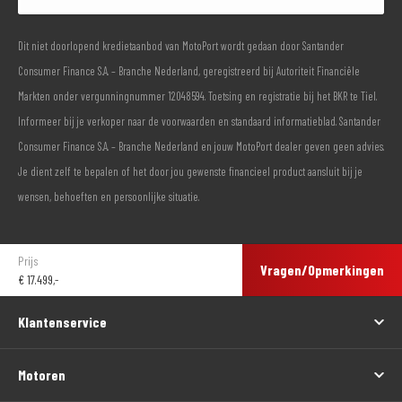
Dit niet doorlopend kredietaanbod van MotoPort wordt gedaan door Santander
Consumer Finance S.A. – Branche Nederland, geregistreerd bij Autoriteit Financiële
Markten onder vergunningnummer 12048594. Toetsing en registratie bij het BKR te Tiel.
Informeer bij je verkoper naar de voorwaarden en standaard informatieblad. Santander
Consumer Finance S.A. – Branche Nederland en jouw MotoPort dealer geven geen advies.
Je dient zelf te bepalen of het door jou gewenste financieel product aansluit bij je
wensen, behoeften en persoonlijke situatie.
Prijs
Vragen/Opmerkingen
€
17.499,-
Klantenservice
Motoren