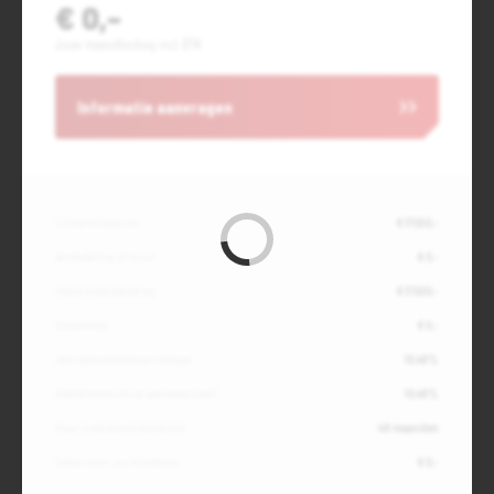
€ 0,-
Jouw maandbedrag incl. BTW
Informatie aanvragen
Contante waarde
€ 17.500,-
Aanbetaling of inruil
€ 0,-
Totale kredietbedrag
€ 17.500,-
Slottermijn
€ 0,-
Jaarlijkse kostenpercentage
10,49%
Debetrentevoet op jaarbasis (vast)
10,49%
Duur kredietovereenkomst
48 maanden
Totaal door jou te betalen
€ 0,-