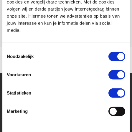
cookies en vergelijkbare technieken. Met de cookies
Conditie
Occasion
volgen wij en derde partijen jouw internetgedrag binnen
Rijbewijs type
A
onze site. Hiermee tonen we advertenties op basis van
jouw interesse en kun je informatie delen via social
Model
CHIEF VINTAGE
media.
Toestemmingsselectie
Noodzakelijk
Voorkeuren
Statistieken
Marketing
Financier deze Indian