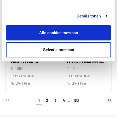
MotoPort Wormerveer
MotoPort Wormerveer
Details tonen
Alle cookies toestaan
Selectie toestaan
Ducati
DESERT X
Triumph
TIGER 900 GT ALPINE EDITION
€ 19.990,-
€ 19.095,-
Uit
2026
met
0
km
Uit
2026
met
0
km
MotoPort Goes
MotoPort Goes
1
2
3
4
..
163