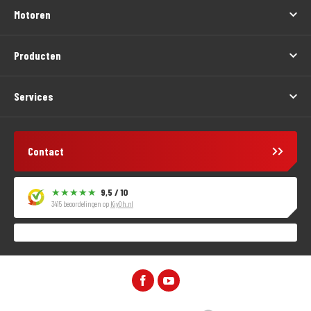
Motoren
Producten
Services
Contact
9,5 / 10
3415 beoordelingen op
KiyOh.nl