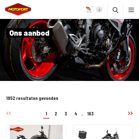
0
Ons aanbod
1952 resultaten gevonden
1
2
3
4
..
163