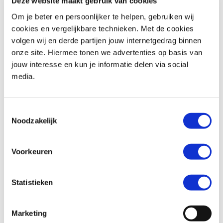
Deze website maakt gebruik van cookies
Om je beter en persoonlijker te helpen, gebruiken wij
cookies en vergelijkbare technieken. Met de cookies
volgen wij en derde partijen jouw internetgedrag binnen
Honda
CB 1000 GT
Honda
CBR 650 R
onze site. Hiermee tonen we advertenties op basis van
€ 16.699,-
€ 11.799,-
jouw interesse en kun je informatie delen via social
media.
Uit
2026
met
0
km
Uit
2026
met
0
km
MotoPort Goes
MotoPort Goes
Toestemmingsselectie
Noodzakelijk
Voorkeuren
Statistieken
Honda
CB 650 F
Honda
CBR 650 F
€ 7.499,-
€ 8.499,-
Marketing
Uit
2018
met
25819
km
Uit
2017
met
15880
km