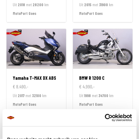
Uit
2018
met
28200
km
Uit
2015
met
31900
km
MotoPort Goes
MotoPort Goes
Yamaha
T-MAX DX ABS
BMW
R 1200 C
€ 8.490,-
€ 4.990,-
Uit
2017
met
32100
km
Uit
1998
met
34700
km
MotoPort Goes
MotoPort Goes