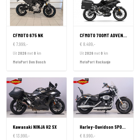
CFMOTO
675 NK
CFMOTO
700MT ADVENTURE GT EDITION
€ 7.999,-
€ 8.499,-
Uit
2026
met
0
km
Uit
2026
met
0
km
MotoPort Den Bosch
MotoPort Rockanje
Kawasaki
NINJA H2 SX
Harley-Davidson
SPORTSTER 1200 CUSTOM LIMITED
€ 13.990,-
€ 8.990,-