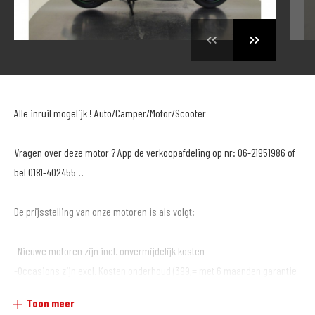
Alle inruil mogelijk ! Auto/Camper/Motor/Scooter
Vragen over deze motor ? App de verkoopafdeling op nr: 06-21951986 of
bel 0181-402455 !!
De prijsstelling van onze motoren is als volgt:
-Nieuwe motoren zijn incl. onvermijdelijk kosten
-Occasions zijn excl. Kosten onderhoud (399,= met 6 maanden garantie
of € 499,= met 12 maanden garantie*)
Toon meer