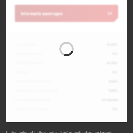
Informatie aanvragen
Contante waarde
€ 4.000,-
Aanbetaling of inruil
€ 0,-
Totale kredietbedrag
€ 4.000,-
Slottermijn
€ 0,-
Jaarlijkse kostenpercentage
10,49%
Debetrentevoet op jaarbasis (vast)
10,49%
Duur kredietovereenkomst
48 maanden
Totaal door jou te betalen
€ 0,-
Dit niet doorlopend kredietaanbod van MotoPort wordt gedaan door Santander