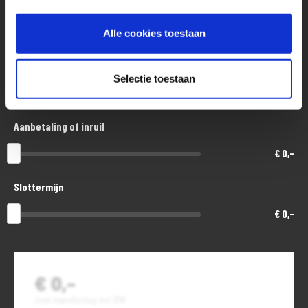
Aankoopprijs
€ 4.000,-
Alle cookies toestaan
Looptijd in maanden
Selectie toestaan
48
Aanbetaling of inruil
€ 0,-
Slottermijn
€ 0,-
€ 0,-
Jouw maandbedrag incl. BTW