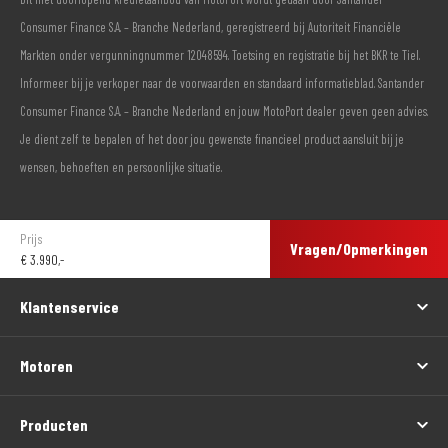
Consumer Finance S.A. – Branche Nederland, geregistreerd bij Autoriteit Financiële
Markten onder vergunningnummer 12048594. Toetsing en registratie bij het BKR te Tiel.
Informeer bij je verkoper naar de voorwaarden en standaard informatieblad. Santander
Consumer Finance S.A. – Branche Nederland en jouw MotoPort dealer geven geen advies.
Je dient zelf te bepalen of het door jou gewenste financieel product aansluit bij je
wensen, behoeften en persoonlijke situatie.
Prijs
Vragen/Opmerkingen
€
3.990,-
Klantenservice
Motoren
Producten