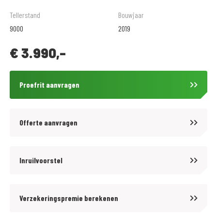
Wat anderen over ons vertellen :
Tellerstand
Bouwjaar
9000
2019
4.7 / 5 sterren op Google reviews
€
3.990,-
5 / 5 sterren op Facebook reviews
9.6 / 10 beoordeling op klantvertellen.nl
Proefrit aanvragen
*vanaf verkoopprijs motor € 4.500,=
Offerte aanvragen
MotoPort Rockanje
Motorliefhebbers in hart en nieren
Inruilvoorstel
In het mooie Rockanje, Zuid-Holland, runnen Richard, Gert-Jan en Adri
Verzekeringspremie berekenen
een MotoPort vestiging Rockanje samen met hun 17 collega’s. Een
motorbedrijf van 3200m2 en 2 verdiepingen waar motorrijders uit de