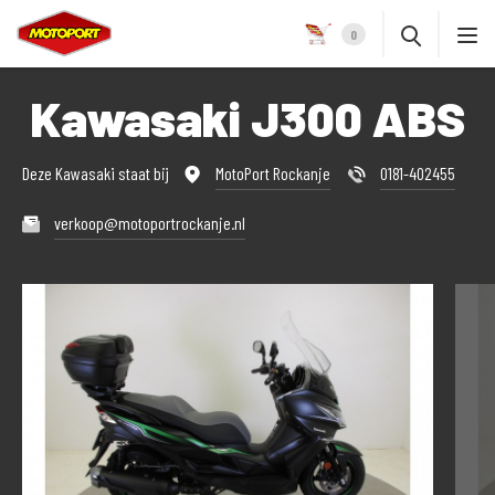
0
Kawasaki J300 ABS
Deze Kawasaki staat bij
MotoPort Rockanje
0181-402455
verkoop@motoportrockanje.nl