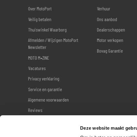
Over MotoPort
Verhuur
Veilig betalen
Ons aanbod
Thuiswinkel Waarborg
Dealerschappen
Afmelden / Wijzigen MotoPort
Motor verkopen
Newsletter
Bovag Garantie
MOTO M•ZINE
Vacatures
Privacy verklaring
Service en garantie
Algemene voorwaarden
Reviews
Sitemap
Deze website maakt gebru
Wettelijke garantie