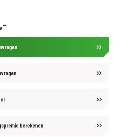
,-
anvragen
nvragen
tel
gspremie berekenen