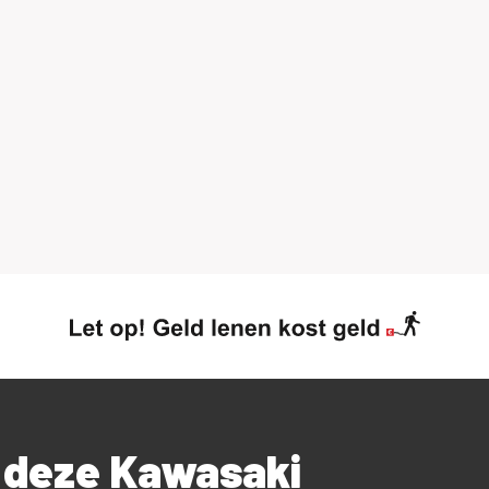
een afschrijving!
nde gratis meeverzekerd
ante meter! Een ruime sortering kleding, van
ltijd meer dan 750 helmen op voorraad.
ats, inclusief een eigen schadeafdeling. Snel
jk voor de voorwaarden op de verhuursite.
n .. de koffie staat klaar.
r deze Kawasaki