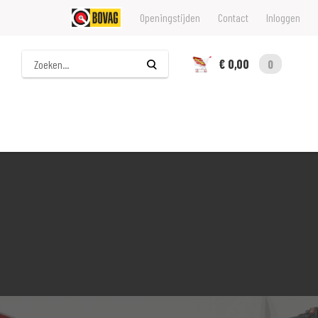
Openingstijden
Contact
Inloggen
Zoeken
€ 0,00
0