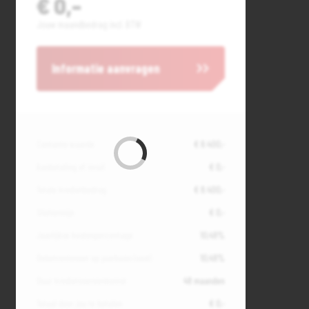
€ 0,-
Jouw maandbedrag incl. BTW
Informatie aanvragen
Contante waarde
€ 8.400,-
Aanbetaling of inruil
€ 0,-
Totale kredietbedrag
€ 8.400,-
Slottermijn
€ 0,-
Jaarlijkse kostenpercentage
10,49%
Debetrentevoet op jaarbasis (vast)
10,49%
Duur kredietovereenkomst
48 maanden
Totaal door jou te betalen
€ 0,-