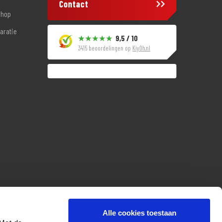
Contact
shop
aratie
9,5 / 10
3415 beoordelingen op
KiyOh.nl
Alle cookies toestaan