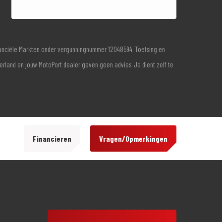
inanciële Markten onder vergunningnummer 12048594. Toetsing en
derland en jouw MotoPort dealer geven geen advies. Je dient zelf te
Financieren
Vragen/Opmerkingen