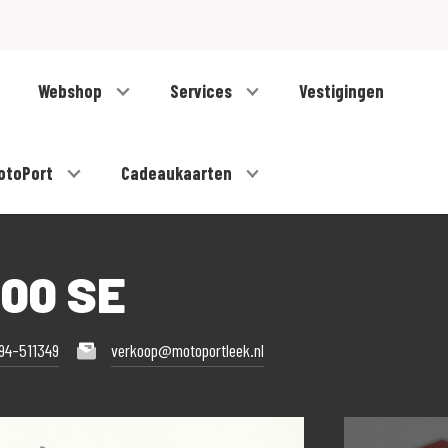
Webshop
Services
Vestigingen
otoPort
Cadeaukaarten
00 SE
94-511349
verkoop@motoportleek.nl