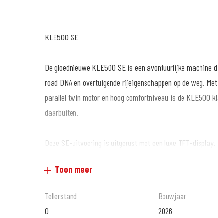
KLE500 SE
De gloednieuwe KLE500 SE is een avontuurlijke machine di
road DNA en overtuigende rijeigenschappen op de weg. Met z
parallel twin motor en hoog comfortniveau is de KLE500 kla
daarbuiten.
Deze SE-uitvoering is uitgerust met een luxe TFT-display,
windscherm en een robuuste skidplate.
Toon meer
MotoPort Leek nu al bijna 40 jaar de grootste, mooiste en 
Tellerstand
Bouwjaar
0
2026
Officieel dealer van : Aprilia, Kawasaki, Kymco, Moto-Guzz