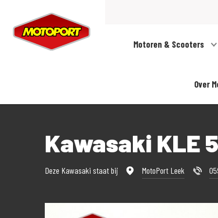
Motoren & Scooters
Over M
Kawasaki KLE 5
Deze Kawasaki staat bij
MotoPort Leek
05