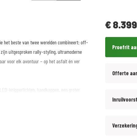
€
8.399
e het beste van twee werelden combineert: off-
Proefrit a
ijn uitgesproken rally-styling, ultramoderne
ar voor elk avontuur – op het asfalt én ver
Offerte aa
 LED-knipperlichten, handkappen, een groter
Inruilvoors
gezelligste motorzaak van het noorden...
Verzekerin
i, Piaggio, Suzuki, Vespa en QJMotor.