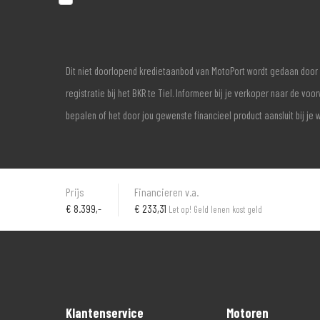
Dit niet doorlopend kredietaanbod van MotoPort wordt gedaan door 
registratie bij het BKR te Tiel. Informeer bij je verkoper naar de 
bepalen of het door jou gewenste financieel product aansluit bij je 
Prijs
Financieren v.a.
€
8.399,-
€ 233,31
Let op! Geld lenen kost geld
Klantenservice
Motoren