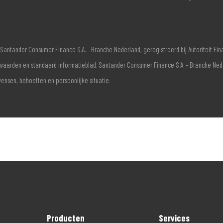
Santander Consumer Finance S.A. – Branche Nederland, geregistreerd bij Autoriteit F
voorwaarden en standaard informatieblad. Santander Consumer Finance S.A. – Branche Ne
wensen, behoeften en persoonlijke situatie.
Producten
Services