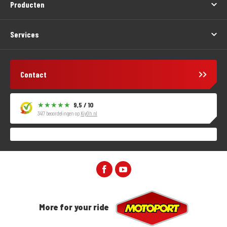
Producten
Services
Contact
9,5 / 10
3417 beoordelingen op
KiyOh.nl
More for your ride