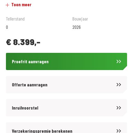
Toon meer
skidplate.
Tellerstand
Bouwjaar
MotoPort Leek nu al bijna 40 jaar de grootste, mooiste en gezelligste
0
2026
motorzaak van het noorden...
€
8.399,-
Officieel dealer van : Aprilia, Kawasaki, Kymco, Moto-Guzzi, Piaggio,
Suzuki, Vespa en QJMotor.
Proefrit aanvragen
Tevens een grote voorraad goed onderhouden Occasions. Bij ons ga je
zeker slagen.
Offerte aanvragen
Betaling in termijnen mogelijk (toetsing en registratie BKR te Tiel).
Inruilvoorstel
De geadverteerde prijs is de rijklaar prijs inclusief afleveringskosten en
onvermijdbare kosten.
Verzekeringspremie berekenen