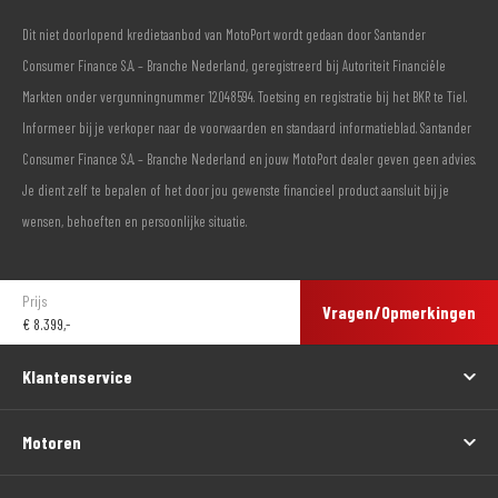
Dit niet doorlopend kredietaanbod van MotoPort wordt gedaan door Santander
Consumer Finance S.A. – Branche Nederland, geregistreerd bij Autoriteit Financiële
Markten onder vergunningnummer 12048594. Toetsing en registratie bij het BKR te Tiel.
Informeer bij je verkoper naar de voorwaarden en standaard informatieblad. Santander
Consumer Finance S.A. – Branche Nederland en jouw MotoPort dealer geven geen advies.
Je dient zelf te bepalen of het door jou gewenste financieel product aansluit bij je
wensen, behoeften en persoonlijke situatie.
Prijs
Vragen/Opmerkingen
€
8.399,-
Klantenservice
Motoren