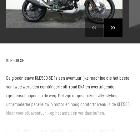
KLE500 SE
De gloednieuwe KLE500 SE is een avontuurlijke machine die het beste
van twee werelden combineert: off-road DNA en overtuigende
rijeigenschappen op de weg. Met zijn uitgesproken rally-styling,
ultramoderne parallel twin motor en hoog comfortniveau is de KLE500
klaar voor elk avontuur – op het asfalt én ver daarbuiten.
Deze SE-uitvoering is uitgerust met een luxe TFT-display, LED-
knipperlichten, handkappen, een groter windscherm en een robuuste