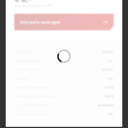
Jouw maandbedrag incl. BTW
Informatie aanvragen
Contante waarde
€ 8.400,-
Aanbetaling of inruil
€ 0,-
Totale kredietbedrag
€ 8.400,-
Slottermijn
€ 0,-
Jaarlijkse kostenpercentage
10,49%
Debetrentevoet op jaarbasis (vast)
10,49%
Duur kredietovereenkomst
48 maanden
Totaal door jou te betalen
€ 0,-