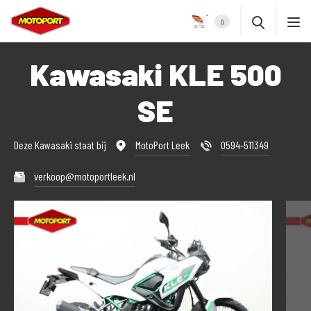
0
Kawasaki KLE 500
SE
Deze Kawasaki staat bij
MotoPort Leek
0594-511349
verkoop@motoportleek.nl