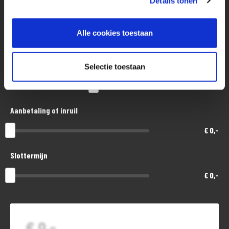
Details tonen
Aankoopprijs
Alle cookies toestaan
€ 8.400,-
Looptijd in maanden
Selectie toestaan
48
Aanbetaling of inruil
€ 0,-
Slottermijn
€ 0,-
€ 0,-