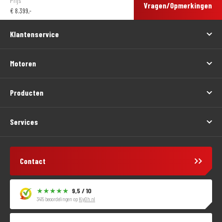
Prijs
Vragen/Opmerkingen
€
8.399,-
Klantenservice
Motoren
Producten
Services
Contact
9,5 / 10
3415 beoordelingen op
KiyOh.nl