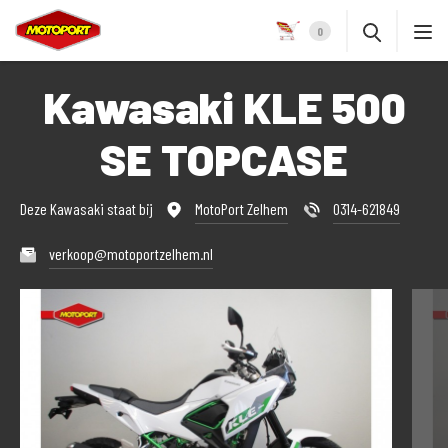
0
Kawasaki KLE 500
SE TOPCASE
Deze Kawasaki staat bij
MotoPort Zelhem
0314-621849
verkoop@motoportzelhem.nl