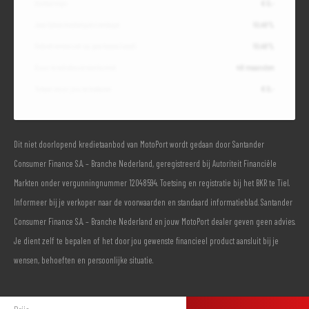
Slottermijn
€ 0,-
Jaarlijkse kostenpercentage
10,49%
Debetrentevoet op jaarbasis (vast)
10,49%
Duur kredietovereenkomst
48 maanden
Totaal door jou te betalen
€ 0,-
Dit niet doorlopend kredietaanbod van MotoPort wordt gedaan door Santander
Consumer Finance S.A. – Branche Nederland, geregistreerd bij Autoriteit Financiële
Markten onder vergunningnummer 12048594. Toetsing en registratie bij het BKR te Tiel.
Informeer bij je verkoper naar de voorwaarden en standaard informatieblad. Santander
Consumer Finance S.A. – Branche Nederland en jouw MotoPort dealer geven geen advies.
Je dient zelf te bepalen of het door jou gewenste financieel product aansluit bij je
wensen, behoeften en persoonlijke situatie.