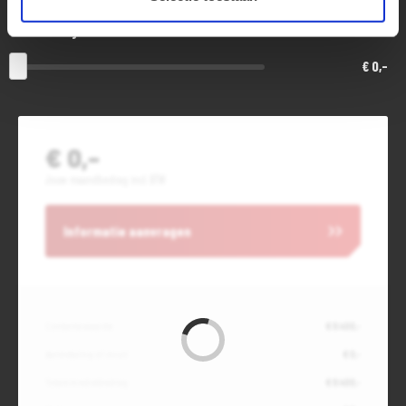
Slottermijn
€ 0,-
€ 0,-
Jouw maandbedrag incl. BTW
Informatie aanvragen
Contante waarde
€ 8.400,-
Aanbetaling of inruil
€ 0,-
Totale kredietbedrag
€ 8.400,-