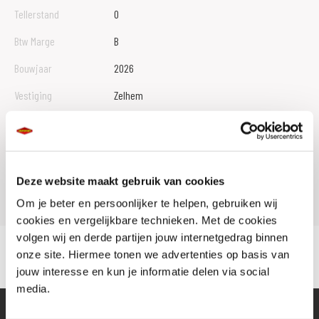
Tellerstand
0
Btw Marge
B
Bouwjaar
2026
Vestiging
Zelhem
Conditie
Nieuw
Rijbewijs type
A2
Model
KLE 500
Deze website maakt gebruik van cookies
Om je beter en persoonlijker te helpen, gebruiken wij
cookies en vergelijkbare technieken. Met de cookies
volgen wij en derde partijen jouw internetgedrag binnen
onze site. Hiermee tonen we advertenties op basis van
jouw interesse en kun je informatie delen via social
media.